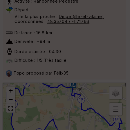
Activité : Randonnée Pédestre
Départ
Ville la plus proche :
Dingé (ille-et-vilaine)
Coordonnées :
48.35704 / -1.71766
Distance : 16.8 km
Dénivelé : +94 m
Durée estimée : 04:30
Difficulté : 1/5 Très facile
Topo proposé par
Félix35
2
+
−
16
4
B
14
or
n