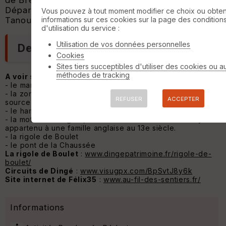
de Bretagne.
Départ : parking du terrain des sports rue de
Vous pouvez à tout moment modifier ce choix ou obten
informations sur ces cookies sur la page des condition
Tanouarn
d'utilisation du service :
Utilisation de vos données personnelles
Description
Cookies
Sites tiers succeptibles d'utiliser des cookies ou a
méthodes de tracking
A voir sur le parcours
:
- le manoir de la Cotardière
- la zone humide de la forêt de Tanouarn abritant la
REFUSER
ACCEPTER
source de l'Ille
- le hameau de la Mare Durand
- la motte aux anglais, une ancienne motte féodale ayant
appartenu à une famille anglaise au 13e siècle.
- la rigole de Boulet
- le pont de la Chaussée
La rigole de Boulet
:
www.dingepatrimoine.fr/rigole-de-
boulet/
Circuits de Dingé
:
www.visugpx.com/BpSvtJ8y6k
Site internet de Félix35
:
www.au-fil-des-sentiers.fr/
Informations