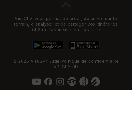
VisuGPX vous permet de créer, de suivre sur le
terrain, d'analyser et de partager vos itinéraires
GPS de façon simple et gratuite
© 2026 VisuGPX
Aide
Politique de confidentialité
API
GPX 3D