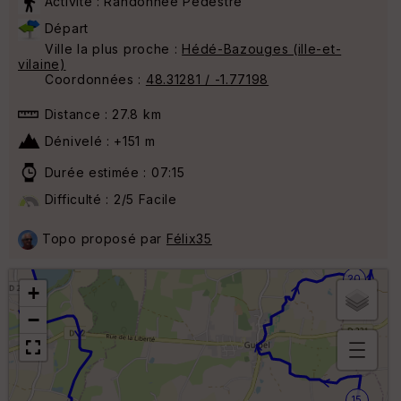
Activité : Randonnée Pédestre
Départ
Ville la plus proche :
Hédé-Bazouges (ille-et-
vilaine)
Coordonnées :
48.31281 / -1.77198
Distance : 27.8 km
Dénivelé : +151 m
Durée estimée : 07:15
Difficulté : 2/5 Facile
Topo proposé par
Félix35
25
20
+
−
B
or
15