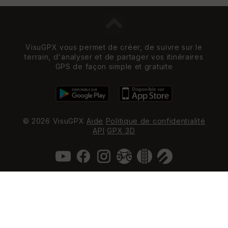
VisuGPX vous permet de créer, de suivre sur le
terrain, d'analyser et de partager vos itinéraires
GPS de façon simple et gratuite
© 2026 VisuGPX
Aide
Politique de confidentialité
API
GPX 3D