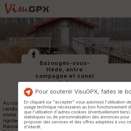
Bazouges-sous-
Hédé, entre
campagne et canal
Pour soutenir VisuGPX, faites le b
En cliquant sur "accepter" vous autorisez l'utilisation 
Au coeur du Pays du Val d'Ille - Aubigné, cette
usage technique nécessaires au bon fonctionnement du 
randonnée au départ de
Bazouges-sous-Hédé
que l'utilisation d'autres cookies (éventuellement tiers)
invite à une belle immersion entre bocage,
statistiques ou de personnalisation des annonces pour
rigoles d’alimentation et bords du canal d'Ille-et-
proposer des services et des offres adaptées à vos c
Rance.
d'interêt.