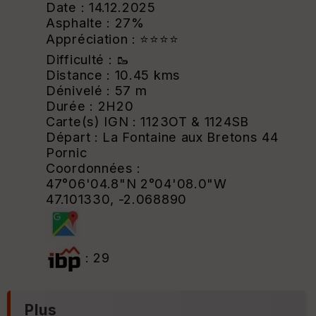
Date : 14.12.2025
Asphalte : 27%
Appréciation : ⭐⭐⭐⭐
Difficulté : 🥾
Distance : 10.45 kms
Dénivelé : 57 m
Durée : 2H20
Carte(s) IGN : 1123OT & 1124SB
Départ : La Fontaine aux Bretons 44
Pornic
Coordonnées :
47°06'04.8"N 2°04'08.0"W
47.101330, -2.068890
: 29
Plus