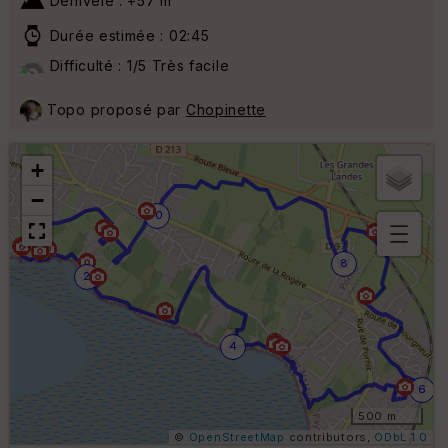
Dénivelé : +57 m
Durée estimée : 02:45
Difficulté : 1/5 Très facile
Topo proposé par
Chopinette
+
−
10
B
8
2
or
n
e
s
ki
4
lo
m
6
ét
ri
500 m
q
©
OpenStreetMap
contributors,
ODbL 1.0