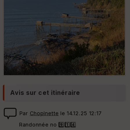
Avis sur cet itinéraire
Par
Chopinette
le 14.12.25 12:17
Randonnée no 9️⃣1️⃣4️⃣