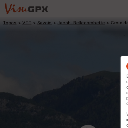
Topos
>
VTT
>
Savoie
>
Jacob-Bellecombette
> Croix d