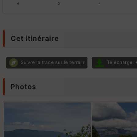
Cet itinéraire
Suivre la trace sur le terrain
Télécharger
Photos