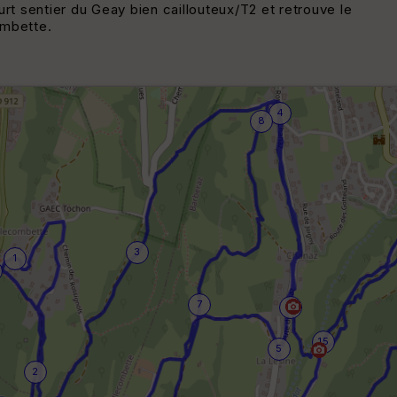
ourt sentier du Geay bien caillouteux/T2 et retrouve le
ombette.
4
8
3
1
7
9
15
5
2