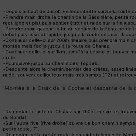
-Depuis le haut de Jacob Bellecombette suivre la route d
-Prendre main droite le chemin de la Bassinière, petite r
rectiligne et plat puis sentier étroit et raide sur la fin ju
-Prendre main gauche la fin du sentier de la Fontaine de la
début puis lisse et rapide, jusqu'à la route de Jean Jacqu
-Continuer celle-ci sur 200m linéaire puis prendre main dr
montée mais facile jusqu'à la route de Chanaz.
-Continuer celle-ci sur 1km jusqu'à la Lésine et trouver ma
crête.
-Poursuivre jusqu'au chemin des Teppes.
-Descente alors le chemin/sentier des crêtes, assez liné
raide, souvent caillouteux mais très sympa (T2) et retrou
Montée à la Croix de la Coche et descente de la 
-Remonter la route de Chanaz sur 200m linéaire et trouve
du Bondat.
-Sur l'autre rive (rive droite) suivre ce bon chemin symp
petite route, T1.
-Remonter cette petite route bien raide (chemin de Montl