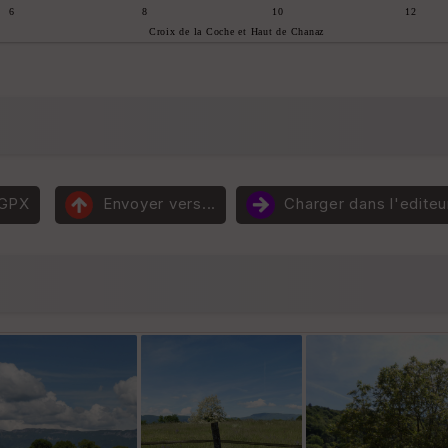
 GPX
Envoyer vers...
Charger dans l'editeu