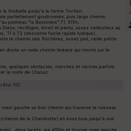
e la Grobelle jusqu'à la ferme Tochon.
oute partiellement goudronnée, puis large chemin
squ'au panneau "la Bassinère",T1, 511m.
 Dieze, rectiligne, étroit et pentu, assez caillouteux au
es, T1 à T2 (descente facile rapide ludique).
oite le chemin des Rochères, assez plat, raide petite
in droite un raide chemin linéaire qui monte sur le
aire, quelques obstacles, marches et racines,parfois
ver la route de Chanaz
crête NE:
r main gauche un bon chemin qui traverse le ruisseau
a (chemin de la Chambotte) en sous bois jusqu'à une
evin) , deux lacets, sur 450m et trouver main gauche