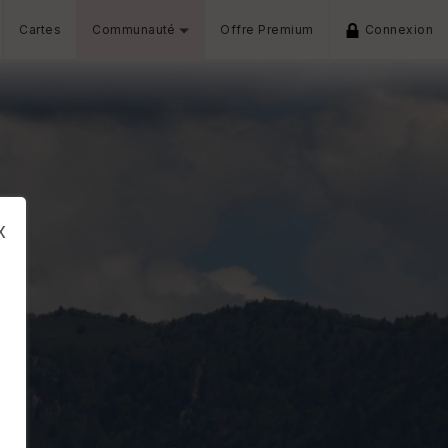
Cartes
Communauté
Offre Premium
Connexion
x
s