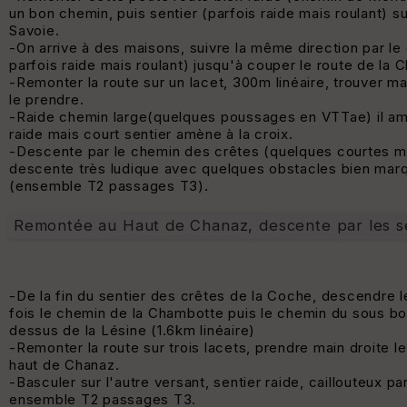
un bon chemin, puis sentier (parfois raide mais roulant) 
Savoie.
-On arrive à des maisons, suivre la même direction par le 
parfois raide mais roulant) jusqu'à couper le route de la 
-Remonter la route sur un lacet, 300m linéaire, trouver ma
le prendre.
-Raide chemin large(quelques poussages en VTTae) il am
raide mais court sentier amène à la croix.
-Descente par le chemin des crêtes (quelques courtes ma
descente très ludique avec quelques obstacles bien marq
(ensemble T2 passages T3).
Remontée au Haut de Chanaz, descente par les sen
-De la fin du sentier des crêtes de la Coche, descendre 
fois le chemin de la Chambotte puis le chemin du sous bo
dessus de la Lésine (1.6km linéaire)
-Remonter la route sur trois lacets, prendre main droite l
haut de Chanaz.
-Basculer sur l'autre versant, sentier raide, caillouteux par
ensemble T2 passages T3.