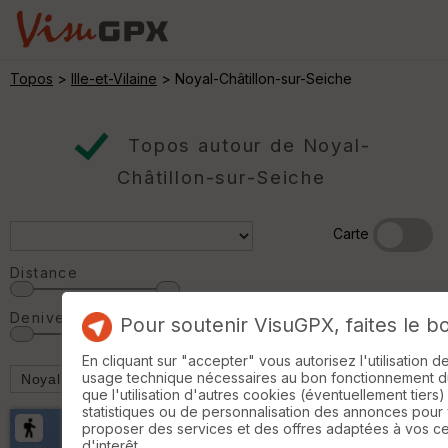
Topos
>
Ille-et-Vilaine
> Noyal-Châtillon-sur-Seiche
Topos autour de Noyal-
Châtillon-sur-Seiche
Carte
Distance
Denivelé
Pour soutenir VisuGPX, faites le b
En cliquant sur "accepter" vous autorisez l'utilisation 
usage technique nécessaires au bon fonctionnement du 
que l'utilisation d'autres cookies (éventuellement tiers)
statistiques ou de personnalisation des annonces pour
proposer des services et des offres adaptées à vos c
d'interêt.