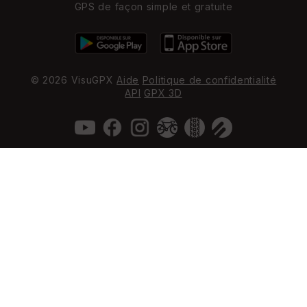
GPS de façon simple et gratuite
© 2026 VisuGPX
Aide
Politique de confidentialité
API
GPX 3D