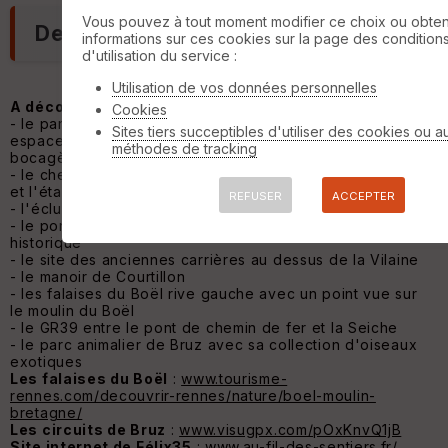
Vous pouvez à tout moment modifier ce choix ou obten
Description
informations sur ces cookies sur la page des condition
d'utilisation du service :
Utilisation de vos données personnelles
A découvrir sur le parcours
:
Cookies
- le parc de l'an 2000 le long des rives de la Seiche, un
Sites tiers succeptibles d'utiliser des cookies ou a
espace naturel de 19 ha avec prairies, vergers, haies
méthodes de tracking
bocagères et vallons humides
- le chemin de halage de la Vilaine, le château des Loges
et l'étang de la Bodrais
REFUSER
ACCEPTER
- l'écluse et l'ancien moulin de Pont-Réan
- le pont en pierre avec ses 9 arches, classé monument
historique
- le site des anciennes carrières au dessus de la Vilaine
- le manoir de Courtillon
- les falaises du Boël rive gauche avec un point vue sur
le moulin du Boël
- le GR39 entre le pont de chemin de fer et la Seiche
- le parc animalier de Bruz avec sa collection d'oiseaux
exotiques
Les falaises du Boël
:
www.tourisme-
rennes.com/decouvrir-rennes/nature/boel-moulin-
bretagne/
Les circuits de Bruz
:
www.visugpx.com/pOxKnvQ1jB
Site internet de Félix35
:
www.au-fil-des-sentiers.fr/