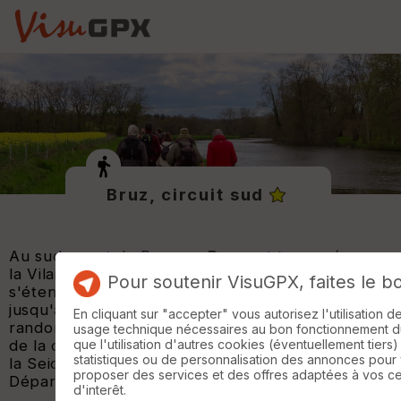
Bruz, circuit sud
Au sud-ouest de Rennes,
Bruz
est traversée par
la Vilaine et son affluent la Seiche. Son territoire
Pour soutenir VisuGPX, faites le b
s'étend des étangs du bois de Cicé au nord
jusqu'à la cluse du Boël au sud. Cette boucle de
En cliquant sur "accepter" vous autorisez l'utilisation 
randonnée offre un parcours pittoresque au sud
usage technique nécessaires au bon fonctionnement du 
que l'utilisation d'autres cookies (éventuellement tiers)
de la commune entre les rives de la Vilaine et de
statistiques ou de personnalisation des annonces pour
la Seiche
proposer des services et des offres adaptées à vos c
Départ : parking du Parc de l'an 2000.
d'interêt.