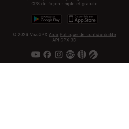
GPS de façon simple et gratuite
© 2026 VisuGPX
Aide
Politique de confidentialité
API
GPX 3D