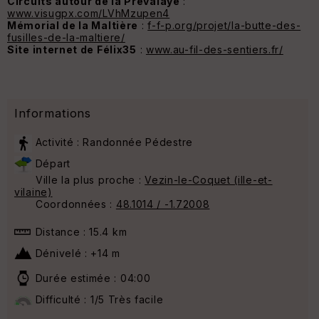
Circuits autour de la Prévalaye
:
www.visugpx.com/LVhMzupen4
Mémorial de la Maltière
:
f-f-p.org/projet/la-butte-des-
fusilles-de-la-maltiere/
Site internet de Félix35
:
www.au-fil-des-sentiers.fr/
Informations
Activité : Randonnée Pédestre
Départ
Ville la plus proche :
Vezin-le-Coquet (ille-et-
vilaine)
Coordonnées :
48.1014 / -1.72008
Distance : 15.4 km
Dénivelé : +14 m
Durée estimée : 04:00
Difficulté : 1/5 Très facile
14