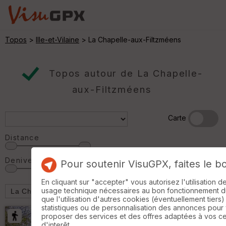
Topos
>
Ille-et-Vilaine
> La Chapelle-aux-Filtzméens
Topos autour de La Chapelle-
aux-Filtzméens
Carte
Distance
Denivelé
Pour soutenir VisuGPX, faites le b
En cliquant sur "accepter" vous autorisez l'utilisation 
usage technique nécessaires au bon fonctionnement du 
que l'utilisation d'autres cookies (éventuellement tiers)
statistiques ou de personnalisation des annonces pour
proposer des services et des offres adaptées à vos c
d'interêt.