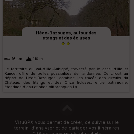
Hédé-Bazouges, autour des
étangs et des écluses
16 km
110 m
Le territoire du Val-d'Ille-Aubigné, traversé par le canal d'Ille et
Rance, offre de belles possibilités de randonnée. Ce circuit au
départ de Hédé-Bazouges, combine les tracés des circuits du
Château, des Etangs et des Onze Ecluses, entre patrimoine,
étendues d'eau et sites pittoresques l »
VisuGPX vous permet de créer, de suivre sur le
terrain, d'analyser et de partager vos itinéraires
GPS de façon simple et gratuite