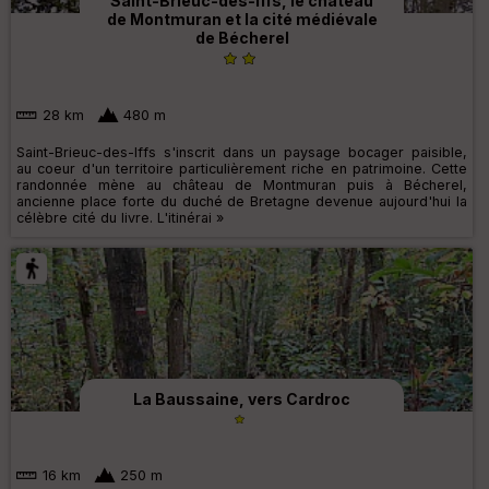
Saint-Brieuc-des-Iffs, le château
de Montmuran et la cité médiévale
de Bécherel
28 km
480 m
Saint-Brieuc-des-Iffs s'inscrit dans un paysage bocager paisible,
au coeur d'un territoire particulièrement riche en patrimoine. Cette
randonnée mène au château de Montmuran puis à Bécherel,
ancienne place forte du duché de Bretagne devenue aujourd'hui la
célèbre cité du livre. L'itinérai »
La Baussaine, vers Cardroc
16 km
250 m