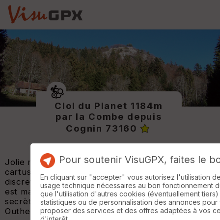
Clol du Planet 1184m
par la Combe depuis
Cognin 73160
Pour soutenir VisuGPX, faites le b
Jolie rando au plus profond de la foret
cartusienne de la Gorgeat, au milieu d'une faune
En cliquant sur "accepter" vous autorisez l'utilisation 
discrete et abondante. L'arrivée au col du Planet
usage technique nécessaires au bon fonctionnement du 
est magique! Un havre de verdure, une clairière
que l'utilisation d'autres cookies (éventuellement tiers)
secrète au pied des grandes falaises du Mont
statistiques ou de personnalisation des annonces pour
proposer des services et des offres adaptées à vos c
Outheran.
d'interêt.