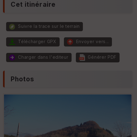
o
Cet itinéraire
r
ul
e
e
r
ur
Suivre la trace sur le terrain
P
e
n
Télécharger GPX
Envoyer vers...
t
E
e
p
Charger dans l'editeur
Générer PDF
ai
ss
e
ur
Photos
Tr
an
s
p
ar
e
nc
e