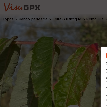
Topos
>
Rando pédestre
>
Loire-Atlantique
>
Remouillé
>