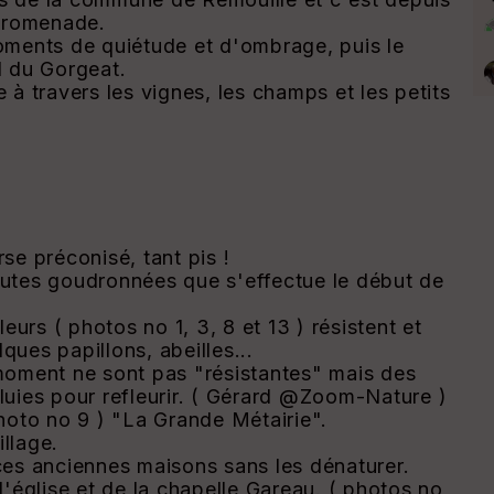
 promenade.
oments de quiétude et d'ombrage, puis le
d du Gorgeat.
e à travers les vignes, les champs et les petits
rse préconisé, tant pis !
routes goudronnées que s'effectue le début de
urs ( photos no 1, 3, 8 et 13 ) résistent et
ques papillons, abeilles...
e moment ne sont pas "résistantes" mais des
pluies pour refleurir. ( Gérard @Zoom-Nature )
photo no 9 ) "La Grande Métairie".
illage.
es anciennes maisons sans les dénaturer.
'église et de la chapelle Gareau. ( photos no