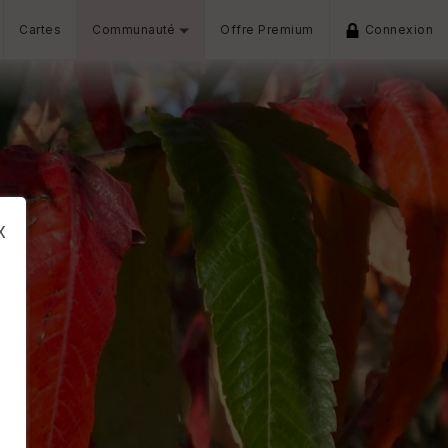
Cartes
Communauté
Offre Premium
Connexion
x
s