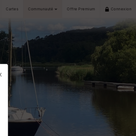
Cartes
Communauté
Offre Premium
Connexion
x
s