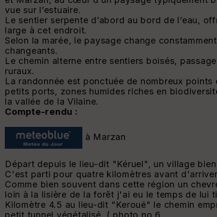
vue sur l’estuaire.
Le sentier serpente d’abord au bord de l’eau, offr
large à cet endroit.
Selon la marée, le paysage change constamment, r
changeants.
Le chemin alterne entre sentiers boisés, passage
ruraux.
La randonnée est ponctuée de nombreux points d
petits ports, zones humides riches en biodiversit
la vallée de la Vilaine.
Compte-rendu :
à Marzan
Départ depuis le lieu-dit "Kéruel", un village bien
C'est parti pour quatre kilomètres avant d'arriver
Comme bien souvent dans cette région un chevreu
loin à la lisière de la forêt j'ai eu le temps de lui
Kilomètre 4.5 au lieu-dit "Keroué" le chemin empr
petit tunnel végétalisé. ( photo no 6