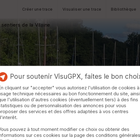
Créer une trace
Visualiser une trace
Bibliothèque
sentiers de la Vilaine
Pour soutenir VisuGPX, faites le bon choi
En cliquant sur "accepter" vous autorisez l'utilisation de cookies à
usage technique nécessaires au bon fonctionnement du site, ainsi
que l'utilisation d'autres cookies (éventuellement tiers) à des fins
statistiques ou de personnalisation des annonces pour vous
proposer des services et des offres adaptées à vos centres
d'interêt.
Vous pouvez à tout moment modifier ce choix ou obtenir des
informations sur ces cookies sur la page des conditions générale