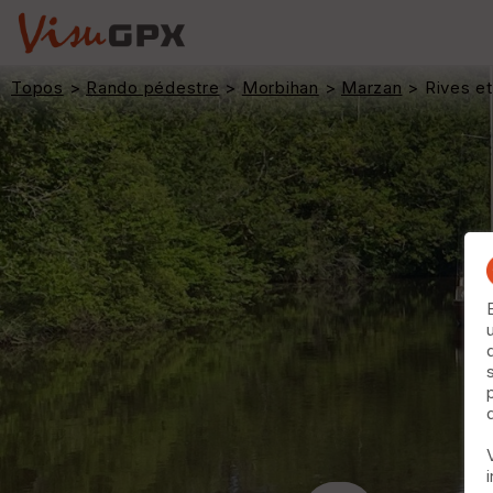
Topos
>
Rando pédestre
>
Morbihan
>
Marzan
> Rives et 