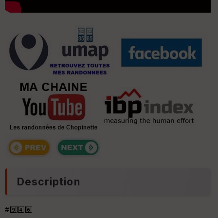
Description
#9️⃣4️⃣6️⃣