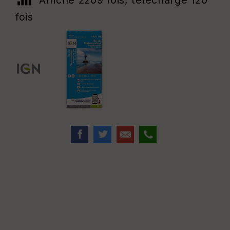
Affiché 2209 fois, téléchargé 120
fois