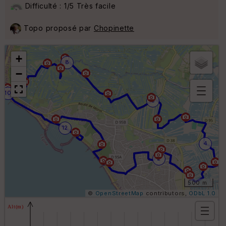
Difficulté : 1/5 Très facile
Topo proposé par
Chopinette
+
8
−
10
6
B
or
n
12
e
s
4
ki
lo
2
m
ét
ri
500 m
q
©
OpenStreetMap
contributors,
ODbL 1.0
u
e
s