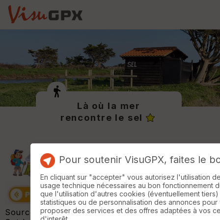
Là où la mer
rencontre le sel
Pour soutenir VisuGPX, faites le b
En cliquant sur "accepter" vous autorisez l'utilisation 
usage technique nécessaires au bon fonctionnement du 
que l'utilisation d'autres cookies (éventuellement tiers)
statistiques ou de personnalisation des annonces pour
proposer des services et des offres adaptées à vos c
Source & Trace GPX de la randonnée :
Decathlon
d'interêt.