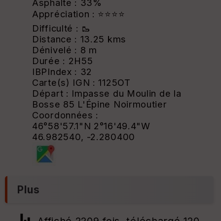
Asphalte : 33%
Appréciation : ⭐⭐⭐⭐
Difficulté : 🥾
Distance : 13.25 kms
Dénivelé : 8 m
Durée : 2H55
IBPIndex : 32
Carte(s) IGN : 1125OT
Départ : Impasse du Moulin de la
Bosse 85 L'Épine Noirmoutier
Coordonnées :
46°58'57.1"N 2°16'49.4"W
46.982540, -2.280400
Plus