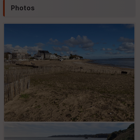
ur
Photos
Tr
an
s
p
ar
e
nc
e
T
y
p
e
S
e
n
s