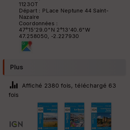
1123OT
Départ : PLace Neptune 44 Saint-
Nazaire
Coordonnées :
47°15'29.0"N 2°13'40.6"W
47.258050, -2.227930
Plus
Affiché 2380 fois, téléchargé 63
fois