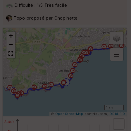
Difficulté : 1/5 Très facile
Topo proposé par
Chopinette
+
−
B
or
n
e
5
s
ki
10
lo
m
ét
ri
1 km
q
©
OpenStreetMap
contributors,
ODbL 1.0
u
e
s