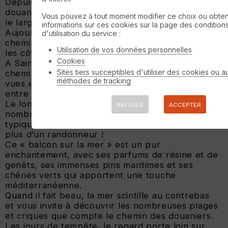
Depuis longtemps on n’y croise plus de
douaniers, casquette vissée sur la tête, scrutant
Vous pouvez à tout moment modifier ce choix ou obten
le large, à l’affût d’éventuels contrebandiers.
informations sur ces cookies sur la page des condition
Aujourd’hui, les chemins des douaniers sont des
d'utilisation du service :
chemins pédestres, ouverts à tous, qui longent
Utilisation de vos données personnelles
les côtes françaises.
Cookies
A Saint-Nazaire, le chemin des douaniers, ou
Sites tiers succeptibles d'utiliser des cookies ou a
chemin côtier, offre de magnifiques points de
méthodes de tracking
vues et vous propose une balade insoupçonnée
entre Saint-Nazaire et Pornichet et au-delà.
Le long du chemin vous croiserez de
REFUSER
ACCEPTER
nombreuses pêcheries, ces cabanes sur l’eau
typiques de la côte atlantique et qui font rêver
plus d’un randonneur !
Ce « balcon sur la mer » est un pur
enchantement, avec ses parfums de résine et de
genêts, ses immenses pins maritimes et ses
chênes verts qui apportent une touche
méditerranéenne.
Quand il fait beau, la mer scintille au contrebas
et vous invite à découvrir les nombreuses plages
et criques que compte le chemin des douaniers.
Les jours de tempête, le regard porte loin sur