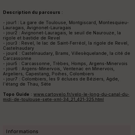
Description du parcours
:
- jour1 : La gare de Toulouse, Montgiscard, Montesquieu-
Lauragais, Avignonet-Lauragais
- jour2 : Avignonet-Lauragais, le seuil de Naurouze, la
rigole et bastide de Revel
- jour3 : Revel, le lac de Saint-Ferréol, la rigole de Revel,
Castelnaudary
- jour4 : Castelnaudary, Brams, Villesèquelande, la cité de
Carcassonne
- jour5 : Carcassonne, Trèbes, Homps, Argens-Minervois
- jour6 : Argens-Minervois, Ventenac en Minervois,
Argeliers, Capestang, Poihes, Colombiers
- jour7 : Colombiers, les 9 écluses de Béziers, Agde,
l'étang de Thau, Sète
Topo Guide
:
www.cartovelo.fr/velo-le-long-du-canal-du-
midi-de-toulouse-sete-xml-34_21_421-325.html
Informations