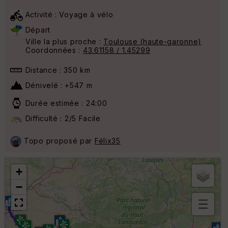
Activité : Voyage à vélo
Départ
Ville la plus proche :
Toulouse (haute-garonne)
Coordonnées :
43.61158 / 1.45299
Distance : 350 km
Dénivelé : +547 m
Durée estimée : 24:00
Difficulté : 2/5 Facile
Topo proposé par
Félix35
+
−
B
or