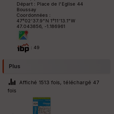
Départ : Place de l'Eglise 44
Boussay
Coordonnées :
47°02'37.9"N 1°11'13.1"W
47.043856, -1.186961
: 49
Plus
Affiché 1513 fois, téléchargé 47
fois