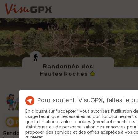
Randonnée des
Hautes Roches
Pour soutenir VisuGPX, faites le b
En cliquant sur "accepter" vous autorisez l'utilisation 
usage technique nécessaires au bon fonctionnement du 
que l'utilisation d'autres cookies (éventuellement tiers)
statistiques ou de personnalisation des annonces pour
proposer des services et des offres adaptées à vos c
Randonnée organisée par "Association foyer les
d'interêt.