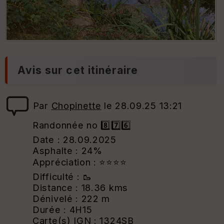
Avis sur cet itinéraire
Par
Chopinette
le 28.09.25 13:21
Randonnée no 8️⃣7️⃣6️⃣
Date : 28.09.2025
Asphalte : 24%
Appréciation : ⭐⭐⭐⭐
Difficulté : 🥾
Distance : 18.36 kms
Dénivelé : 222 m
Durée : 4H15
Carte(s) IGN : 1324SB