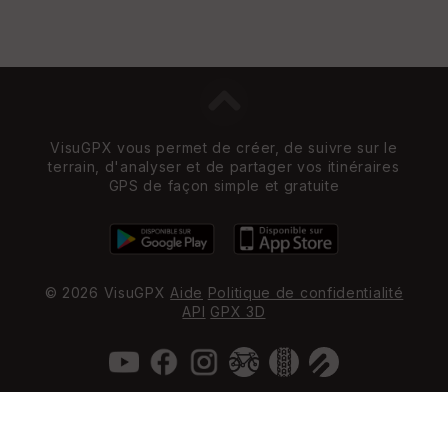
VisuGPX vous permet de créer, de suivre sur le
terrain, d'analyser et de partager vos itinéraires
GPS de façon simple et gratuite
© 2026 VisuGPX
Aide
Politique de confidentialité
API
GPX 3D