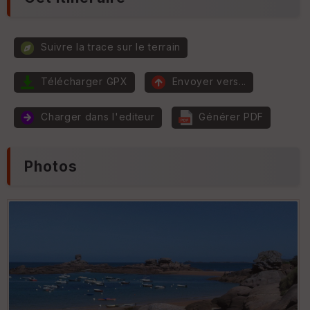
ul
e
e
r
ur
Suivre la trace sur le terrain
P
e
n
Télécharger GPX
Envoyer vers...
t
E
e
p
Charger dans l'editeur
Générer PDF
ai
ss
e
ur
Photos
Tr
an
s
p
ar
e
nc
e