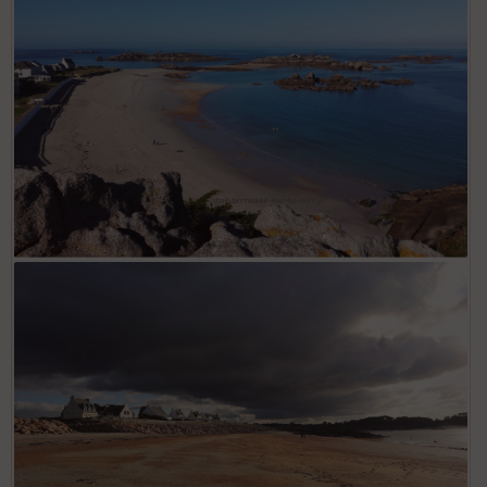
Tregastel - La grève blanche location-vacances-
tregastel.fr