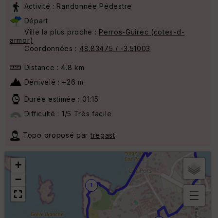
Activité : Randonnée Pédestre
Départ
Ville la plus proche :
Perros-Guirec (cotes-d-
armor)
Coordonnées :
48.83475 / -3.51003
Distance : 4.8 km
Dénivelé : +26 m
Durée estimée : 01:15
Difficulté : 1/5 Très facile
Topo proposé par
tregast
+
−
1
B
or