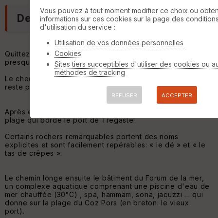
Vous pouvez à tout moment modifier ce choix ou obten
Description
informations sur ces cookies sur la page des condition
d'utilisation du service :
Utilisation de vos données personnelles
Cookies
Quittez le parking en direction de l'Ouest en laissant la
presqu'île Renote derrière vous.
Sites tiers succeptibles d'utiliser des cookies ou a
méthodes de tracking
Le chemin longe la mer ; il est ensablé par endroits mais
reste praticable.
REFUSER
ACCEPTER
Après environ 300m, le chemin débouche sur une petite
plage qui borde le port de Trégastel.
Certains rochers remarquables portent des noms
explicites et sont facilement repérables: « le dé » et « le
tas de crêpes ».
Le chemin longe ensuite le bâtiment du Forum de la mer,
un complexe aquatique comprenant une piscine d'eau de
mer chauffée (30°C) , spa, hammam, sona, jacuzzi ... qui
donne sur la plage du Coz Pors (en breton: le vieux
port).