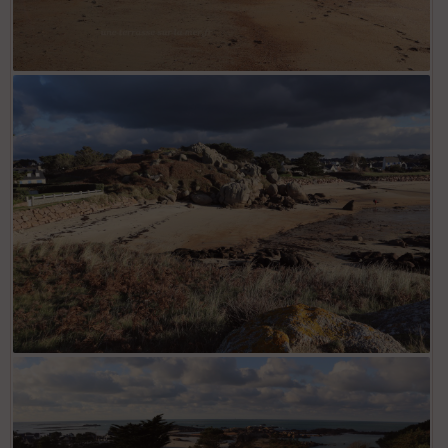
tregastel - La grève rose location-vacances-tregastel.fr
Tregastel - Plage des curés une-terrasse-surla-mer.fr