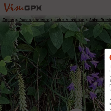
Topos
>
Rando pédestre
>
Loire-Atlantique
>
Saint-Brevi