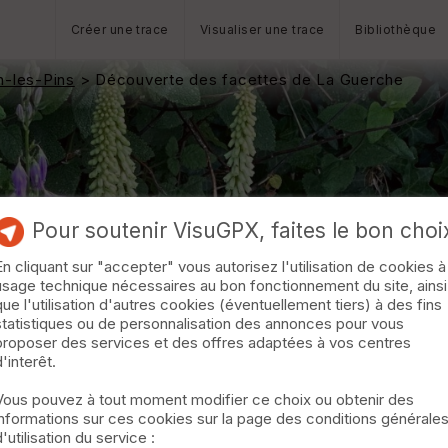
Créer une trace
Visualiser une trace
Bibliothèque
n-les-Pins
> Découverte des facettes de La Guerche
Pour soutenir VisuGPX, faites le bon choi
En cliquant sur "accepter" vous autorisez l'utilisation de cookies à
usage technique nécessaires au bon fonctionnement du site, ainsi
que l'utilisation d'autres cookies (éventuellement tiers) à des fins
statistiques ou de personnalisation des annonces pour vous
proposer des services et des offres adaptées à vos centres
d'interêt.
Vous pouvez à tout moment modifier ce choix ou obtenir des
informations sur ces cookies sur la page des conditions générale
d'utilisation du service :