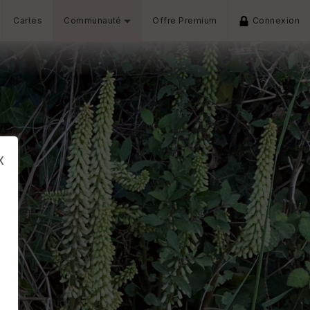
Cartes
Communauté
Offre Premium
Connexion
x
s