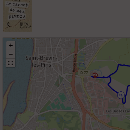
+
−
14