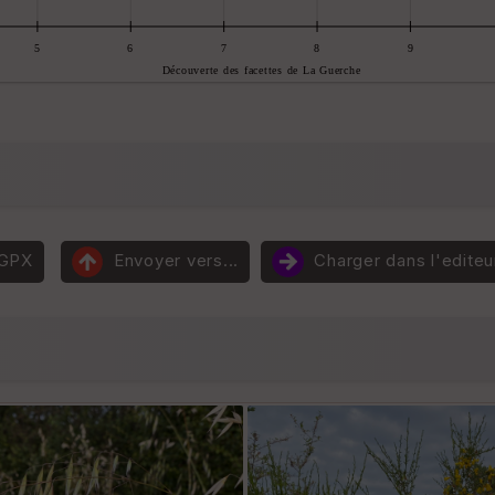
 GPX
Envoyer vers...
Charger dans l'editeu