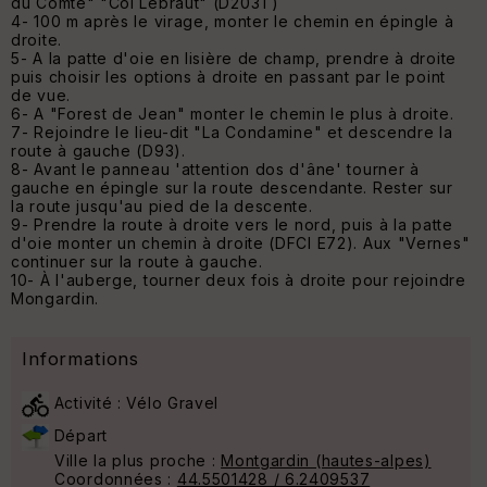
du Comte" "Col Lebraut" (D203T)
4- 100 m après le virage, monter le chemin en épingle à
droite.
5- A la patte d'oie en lisière de champ, prendre à droite
puis choisir les options à droite en passant par le point
de vue.
6- A "Forest de Jean" monter le chemin le plus à droite.
7- Rejoindre le lieu-dit "La Condamine" et descendre la
route à gauche (D93).
8- Avant le panneau 'attention dos d'âne' tourner à
gauche en épingle sur la route descendante. Rester sur
la route jusqu'au pied de la descente.
9- Prendre la route à droite vers le nord, puis à la patte
d'oie monter un chemin à droite (DFCI E72). Aux "Vernes"
continuer sur la route à gauche.
10- À l'auberge, tourner deux fois à droite pour rejoindre
Mongardin.
Informations
Activité : Vélo Gravel
Départ
Ville la plus proche :
Montgardin (hautes-alpes)
Coordonnées :
44.5501428 / 6.2409537