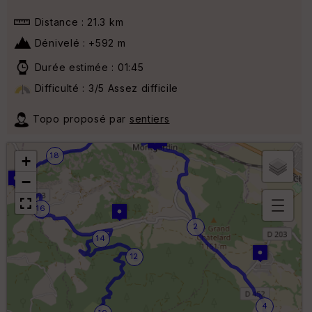
Distance : 21.3 km
Dénivelé : +592 m
Durée estimée : 01:45
Difficulté : 3/5 Assez difficile
Topo proposé par
sentiers
20
18
+
−
16
B
2
or
14
n
12
e
s
ki
lo
4
m