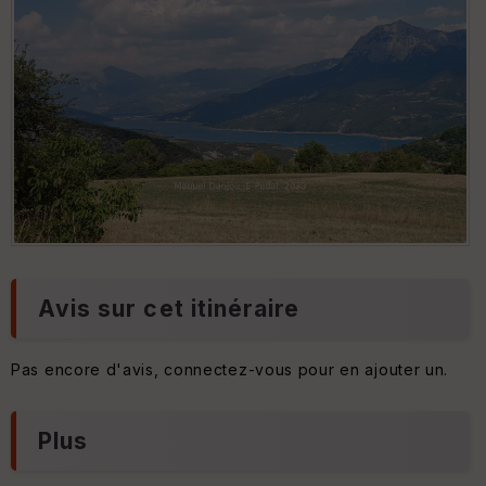
S
e
n
s
Avis sur cet itinéraire
Pas encore d'avis, connectez-vous pour en ajouter un.
Plus