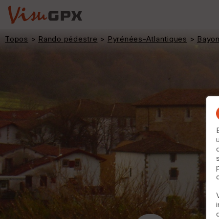
Topos
>
Rando pédestre
>
Pyrénées-Atlantiques
>
Bayo