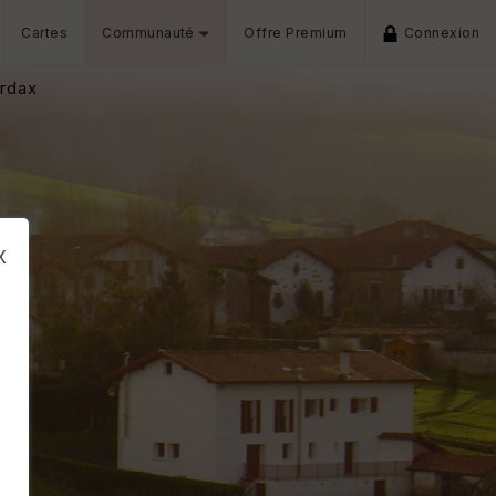
Cartes
Communauté
Offre Premium
Connexion
Urdax
x
s