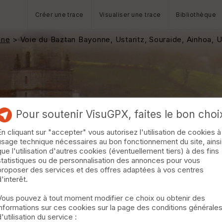
Créer une trace
Visualiser une trace
Bibliothèque
nne
> Voie du Baztan Bayonne, Ustaritz, Souraide, Ainhoa, 
Pour soutenir VisuGPX, faites le bon choi
En cliquant sur "accepter" vous autorisez l'utilisation de cookies à
usage technique nécessaires au bon fonctionnement du site, ainsi
que l'utilisation d'autres cookies (éventuellement tiers) à des fins
statistiques ou de personnalisation des annonces pour vous
proposer des services et des offres adaptées à vos centres
d'interêt.
Vous pouvez à tout moment modifier ce choix ou obtenir des
informations sur ces cookies sur la page des conditions générale
d'utilisation du service :