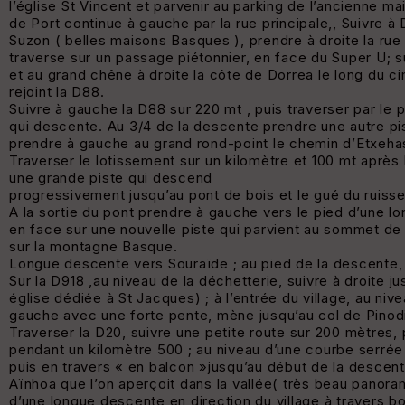
l’église St Vincent et parvenir au parking de l’ancienne ma
de Port continue à gauche par la rue principale,, Suivre à
Suzon ( belles maisons Basques ), prendre à droite la rue du
traverse sur un passage piétonnier, en face du Super U; s
et au grand chêne à droite la côte de Dorrea le long du c
rejoint la D88.
Suivre à gauche la D88 sur 220 mt , puis traverser par le 
qui descente. Au 3/4 de la descente prendre une autre pis
prendre à gauche au grand rond-point le chemin d’Etxehas
Traverser le lotissement sur un kilomètre et 100 mt aprè
une grande piste qui descend
progressivement jusqu’au pont de bois et le gué du ruiss
A la sortie du pont prendre à gauche vers le pied d’une l
en face sur une nouvelle piste qui parvient au sommet de 
sur la montagne Basque.
Longue descente vers Souraïde ; au pied de la descente, a
Sur la D918 ,au niveau de la déchetterie, suivre à droite ju
église dédiée à St Jacques) ; à l’entrée du village, au ni
gauche avec une forte pente, mène jusqu’au col de Pinod
Traverser la D20, suivre une petite route sur 200 mètres, 
pendant un kilomètre 500 ; au niveau d’une courbe serrée à
puis en travers « en balcon »jusqu’au début de la descen
Aïnhoa que l’on aperçoit dans la vallée( très beau panora
d’une longue descente en direction du village à travers bo