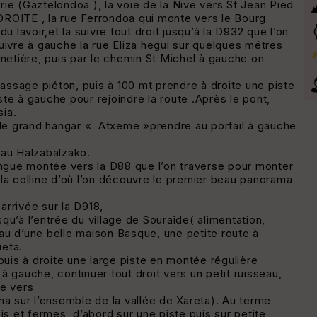
irie (Gaztelondoa ), la voie de la Nive vers St Jean Pied
 DROITE , la rue Ferrondoa qui monte vers le Bourg
 lavoir,et la suivre tout droit jusqu’à la D932 que l’on
uivre à gauche la rue Eliza hegui sur quelques métres
imetière, puis par le chemin St Michel à gauche on
passage piéton, puis à 100 mt prendre à droite une piste
te à gauche pour rejoindre la route .Après le pont,
ia.
s le grand hangar « Atxeme »prendre au portail à gauche
eau Halzabalzako.
ongue montée vers la D88 que l’on traverse pour monter
la colline d’où l’on découvre le premier beau panorama
rrivée sur la D918,
squ’à l’entrée du village de Souraîde( alimentation,
veau d’une belle maison Basque, une petite route à
ieta.
puis à droite une large piste en montée régulière
 gauche, continuer tout droit vers un petit ruisseau,
te vers
ma sur l’ensemble de la vallée de Xareta). Au terme
is et fermes, d’abord sur une piste puis sur petite