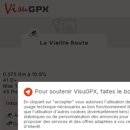
La Vieille Route
0.375 Km à 10.9%
41 D+
Max 14%
Pour soutenir VisuGPX, faites le b
45 Points
En cliquant sur "accepter" vous autorisez l'utilisation 
Informations
usage technique nécessaires au bon fonctionnement du 
que l'utilisation d'autres cookies (éventuellement tiers)
Activité : Cyclotourisme
statistiques ou de personnalisation des annonces pour
proposer des services et des offres adaptées à vos c
Coordonnées du départ :
50.27607 / 4.49967
d'interêt.