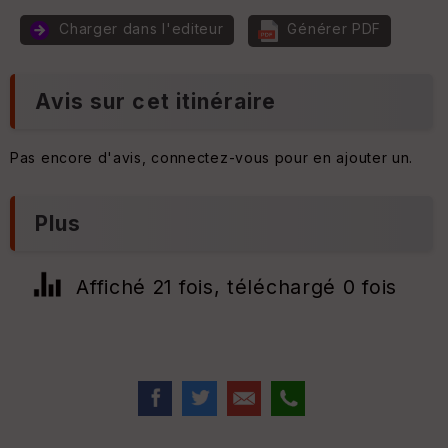
e
p
Charger dans l'editeur
Générer PDF
ar
e
P
nc
O
e
I
Avis sur cet itinéraire
T
y
Pas encore d'avis, connectez-vous pour en ajouter un.
p
e
Plus
S
e
n
Affiché 21 fois, téléchargé 0 fois
s