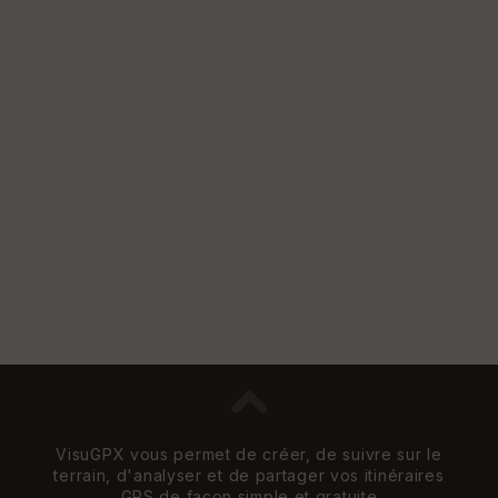
VisuGPX vous permet de créer, de suivre sur le
terrain, d'analyser et de partager vos itinéraires
GPS de façon simple et gratuite