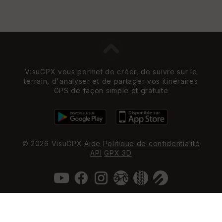
VisuGPX vous permet de créer, de suivre sur le
terrain, d'analyser et de partager vos itinéraires
GPS de façon simple et gratuite
© 2026 VisuGPX
Aide
Politique de confidentialité
API
GPX 3D