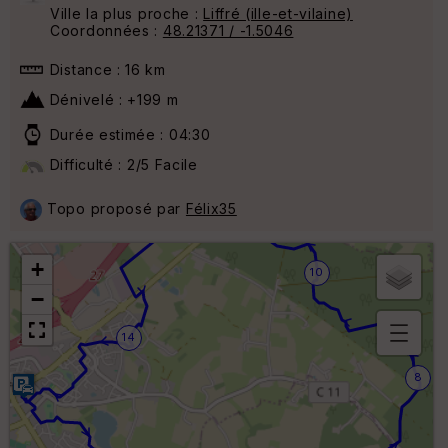
Ville la plus proche :
Liffré (ille-et-vilaine)
Coordonnées :
48.21371 / -1.5046
Distance : 16 km
Dénivelé : +199 m
Durée estimée : 04:30
Difficulté : 2/5 Facile
Topo proposé par
Félix35
12
+
10
−
14
B
or
8
n
e
s
ki