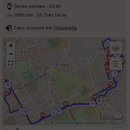
Durée estimée : 02:45
Difficulté : 1/5 Très facile
Topo proposé par
Chopinette
+
5
−
6
B
7
or
n
4
11
e
s
ki
8
lo
3
m
ét
1
9
10
2
ri
500 m
q
©
OpenStreetMap
contributors,
ODbL 1.0
u