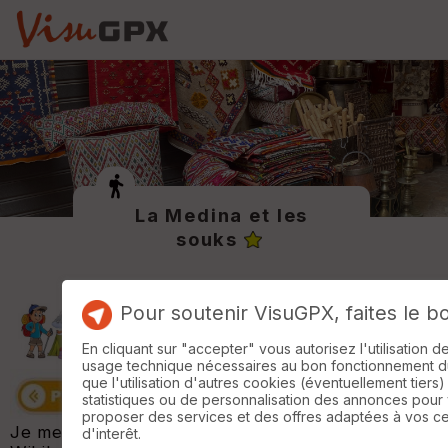
La Medina et les
souks
Pour soutenir VisuGPX, faites le b
En cliquant sur "accepter" vous autorisez l'utilisation 
usage technique nécessaires au bon fonctionnement du 
que l'utilisation d'autres cookies (éventuellement tiers)
statistiques ou de personnalisation des annonces pour
proposer des services et des offres adaptées à vos c
Je me suis inspiré d'une trace trouvée sur :
d'interêt.