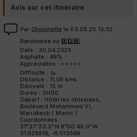
Avis sur cet itinéraire
Par
Chopinette
le 03.05.25 13:52
Randonnée no 8️⃣2️⃣8️⃣
Date : 30.04.2025
Asphalte : 49%
Appréciation : ⭐⭐⭐⭐⭐
Difficulté : 🥾
Distance : 11.06 kms
Dénivelé : 13 m
Durée : 3H00
Départ : Hôtel les Idrissides,
Boulevard Mohammed VI,
Marrakech ( Maroc )
Coordonnées :
31°37'33.3"N 8°00'49.0"W
31.625919, -8.013599