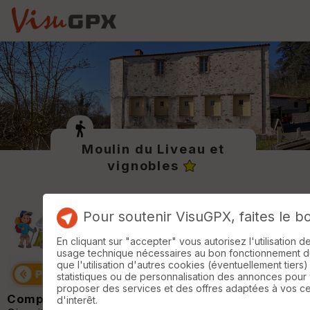
Moulin du Liveau et
vignobles
Pour soutenir VisuGPX, faites le b
En cliquant sur "accepter" vous autorisez l'utilisation 
usage technique nécessaires au bon fonctionnement du 
que l'utilisation d'autres cookies (éventuellement tiers)
statistiques ou de personnalisation des annonces pour
proposer des services et des offres adaptées à vos c
Compte-rendu :
d'interêt.