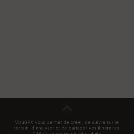
VisuGPX vous permet de créer, de suivre sur le
terrain, d'analyser et de partager vos itinéraires
GPS de façon simple et gratuite