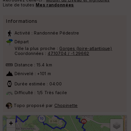
Liste de toutes
Mes randonnées
Informations
Activité : Randonnée Pédestre
Départ
Ville la plus proche :
Gorges (loire-atlantique)
Coordonnées :
47.10704 / -1.29662
Distance : 15.4 km
Dénivelé : +101 m
Durée estimée : 04:00
Difficulté : 1/5 Très facile
8
Topo proposé par
Chopinette
10
+