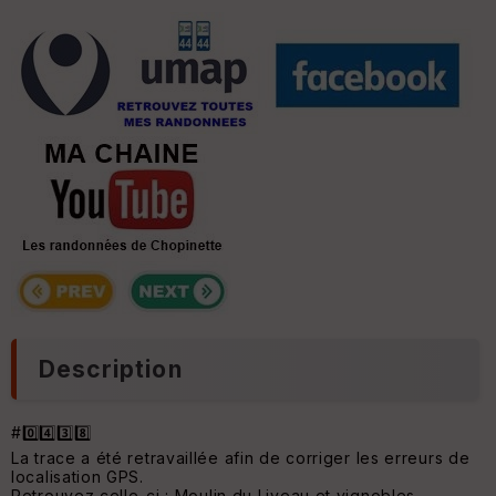
Description
#0️⃣4️⃣3️⃣8️⃣
La trace a été retravaillée afin de corriger les erreurs de
localisation GPS.
Retrouvez celle-ci :
Moulin du Liveau et vignobles