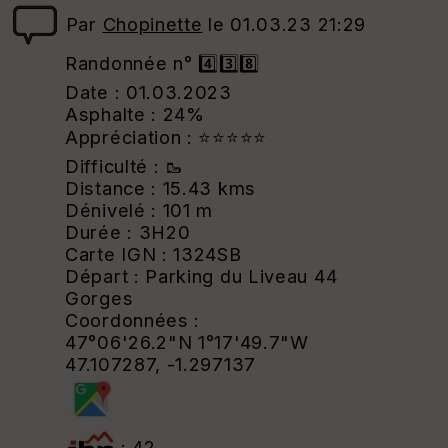
Par
Chopinette
le 01.03.23 21:29
Randonnée n° 4️⃣3️⃣8️⃣
Date : 01.03.2023
Asphalte : 24%
Appréciation : ⭐⭐⭐⭐⭐
Difficulté : 🥾
Distance : 15.43 kms
Dénivelé : 101 m
Durée : 3H20
Carte IGN : 1324SB
Départ : Parking du Liveau 44
Gorges
Coordonnées :
47°06'26.2"N 1°17'49.7"W
47.107287, -1.297137
: 42