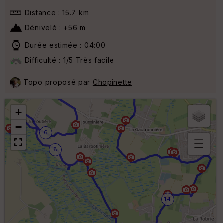
Distance : 15.7 km
Dénivelé : +56 m
Durée estimée : 04:00
Difficulté : 1/5 Très facile
4
Topo proposé par
Chopinette
2
+
−
6
8
B
or
n
e
s
14
ki
lo
m