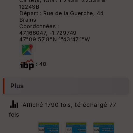
Carte(s) IGN : 1124SB 1223SB &
1224SB
Départ : Rue de la Guerche, 44
Brains
Coordonnées :
47.166047, -1.729749
47°09'57.8"N 1°43'47.1"W
: 40
Plus
Affiché 1790 fois, téléchargé 77
fois