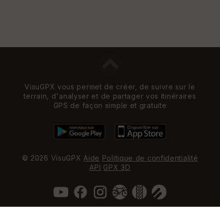
VisuGPX vous permet de créer, de suivre sur le
terrain, d'analyser et de partager vos itinéraires
GPS de façon simple et gratuite
© 2026 VisuGPX
Aide
Politique de confidentialité
API
GPX 3D