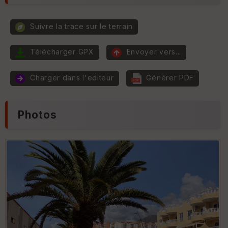
r
e
ur
Suivre la trace sur le terrain
P
e
Tr
n
Télécharger GPX
Envoyer vers...
an
t
s
e
p
Charger dans l'editeur
Générer PDF
ar
e
nc
e
Photos
T
y
p
e
S
e
n
s