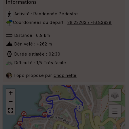
Informations
Activité : Randonnée Pédestre
Coordonnées du départ :
28.23263 / -16.83938
Distance : 6.9 km
Dénivelé : +262 m
4
Durée estimée : 02:30
Difficulté : 1/5 Très facile
Topo proposé par
Chopinette
3
+
−
5
2
B
or
n