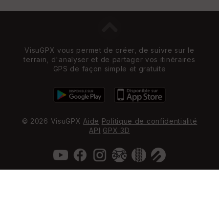
VisuGPX vous permet de créer, de suivre sur le
terrain, d'analyser et de partager vos itinéraires
GPS de façon simple et gratuite
© 2026 VisuGPX
Aide
Politique de confidentialité
API
GPX 3D