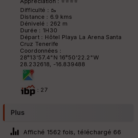
Appréciation : ⭐⭐⭐⭐
Difficulté : 🥾
Distance : 6.9 kms
Dénivelé : 262 m
Durée : 1H30
Départ : Hôtel Playa La Arena Santa
Cruz Tenerife
Coordonnées :
28°13'57.4"N 16°50'22.2"W
28.232618, -16.839488
: 27
Plus
Affiché 1562 fois, téléchargé 66