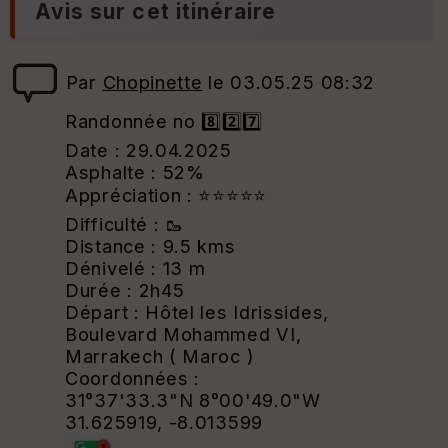
Avis sur cet itinéraire
Par
Chopinette
le 03.05.25 08:32
Randonnée no 8️⃣2️⃣7️⃣
Date : 29.04.2025
Asphalte : 52%
Appréciation : ⭐⭐⭐⭐⭐
Difficulté : 🥾
Distance : 9.5 kms
Dénivelé : 13 m
Durée : 2h45
Départ : Hôtel les Idrissides,
Boulevard Mohammed VI,
Marrakech ( Maroc )
Coordonnées :
31°37'33.3"N 8°00'49.0"W
31.625919, -8.013599