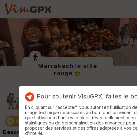
Marrakech la ville
rouge
Pour soutenir VisuGPX, faites le b
En cliquant sur "accepter" vous autorisez l'utilisation 
usage technique nécessaires au bon fonctionnement du 
que l'utilisation d'autres cookies (éventuellement tiers)
statistiques ou de personnalisation des annonces pour
proposer des services et des offres adaptées à vos c
Description :
d'interêt.