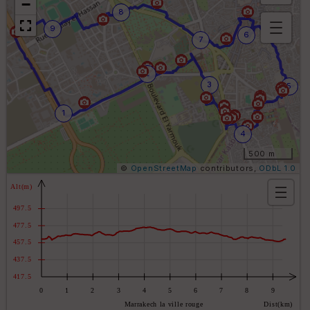
−
8
9
6
7
B
or
n
2
e
3
5
s
ki
1
lo
m
4
ét
ri
500 m
q
©
OpenStreetMap
contributors,
ODbL 1.0
u
e
s
O
C
p
o
t
ul
i
e
o
ur
n
s