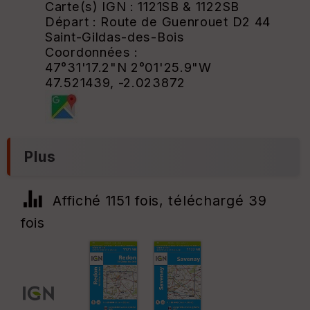
Carte(s) IGN : 1121SB & 1122SB
Départ : Route de Guenrouet D2 44
Saint-Gildas-des-Bois
Coordonnées :
47°31'17.2"N 2°01'25.9"W
47.521439, -2.023872
Plus
Affiché 1151 fois, téléchargé 39
fois