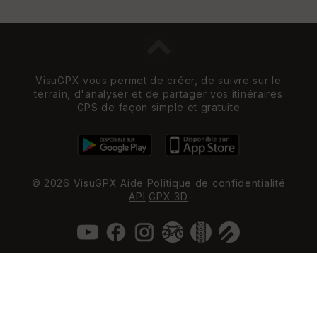
VisuGPX vous permet de créer, de suivre sur le
terrain, d'analyser et de partager vos itinéraires
GPS de façon simple et gratuite
© 2026 VisuGPX
Aide
Politique de confidentialité
API
GPX 3D