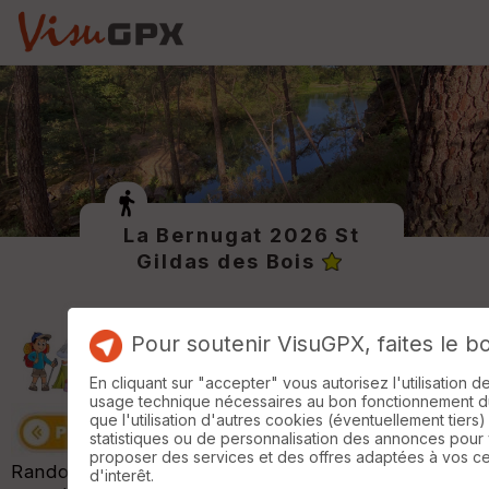
La Bernugat 2026 St
Gildas des Bois
Pour soutenir VisuGPX, faites le b
En cliquant sur "accepter" vous autorisez l'utilisation 
usage technique nécessaires au bon fonctionnement du 
que l'utilisation d'autres cookies (éventuellement tiers)
statistiques ou de personnalisation des annonces pour
proposer des services et des offres adaptées à vos c
Randonnée organisée par "
Sport endurance
d'interêt.