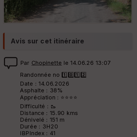
Avis sur cet itinéraire
Par
Chopinette
le 14.06.26 13:07
Randonnée no 1️⃣0️⃣1️⃣2️⃣
Date : 14.06.2026
Asphalte : 38%
Appréciation : ⭐⭐⭐⭐
Difficulté : 🥾
Distance : 15.90 kms
Dénivelé : 151 m
Durée : 3H20
IBPIndex : 41