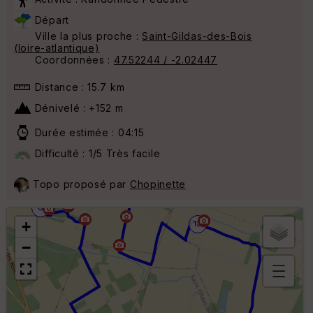
Départ
Ville la plus proche :
Saint-Gildas-des-Bois
(loire-atlantique)
Coordonnées :
47.52244 / -2.02447
Distance : 15.7 km
Dénivelé : +152 m
Durée estimée : 04:15
Difficulté : 1/5 Très facile
Topo proposé par
Chopinette
10
8
+
12
−
B
or