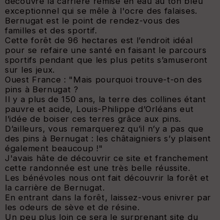
découvre la carrière remise en eau au ton bleu
exceptionnel qui se mêle à l'ocre des falaises.
Bernugat est le point de rendez-vous des
familles et des sportif.
Cette forêt de 96 hectares est l’endroit idéal
pour se refaire une santé en faisant le parcours
sportifs pendant que les plus petits s’amuseront
sur les jeux.
Ouest France : "
Mais pourquoi trouve-t-on des
pins à Bernugat ?
Il y a plus de 150 ans, la terre des collines étant
pauvre et acide, Louis-Philippe d’Orléans eut
l’idée de boiser ces terres grâce aux pins.
D’ailleurs, vous remarquerez qu’il n’y a pas que
des pins à Bernugat : les châtaigniers s’y plaisent
également beaucoup
!"
J'avais hâte de découvrir ce site et franchement
cette randonnée est une très belle réussite.
Les bénévoles nous ont fait découvrir la forêt et
la carrière de Bernugat.
En entrant dans la forêt, laissez-vous enivrer par
les odeurs de sève et de résine.
Un peu plus loin ce sera le surprenant site du