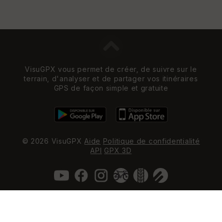
VisuGPX vous permet de créer, de suivre sur le
terrain, d'analyser et de partager vos itinéraires
GPS de façon simple et gratuite
© 2026 VisuGPX
Aide
Politique de confidentialité
API
GPX 3D