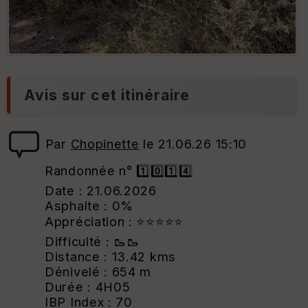
Avis sur cet itinéraire
Par
Chopinette
le 21.06.26 15:10
Randonnée n° 1️⃣0️⃣1️⃣4️⃣
Date : 21.06.2026
Asphalte : 0%
Appréciation : ⭐⭐⭐⭐⭐
Difficulté : 🥾🥾
Distance : 13.42 kms
Dénivelé : 654 m
Durée : 4H05
IBP Index : 70