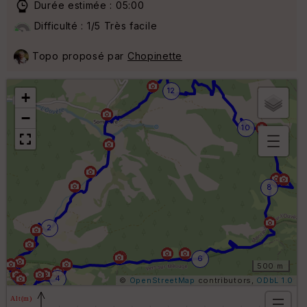
Durée estimée : 05:00
Difficulté : 1/5 Très facile
Topo proposé par
Chopinette
12
+
−
10
B
or
n
8
e
s
ki
2
lo
m
ét
6
ri
500 m
q
4
©
OpenStreetMap
contributors,
ODbL 1.0
u
e