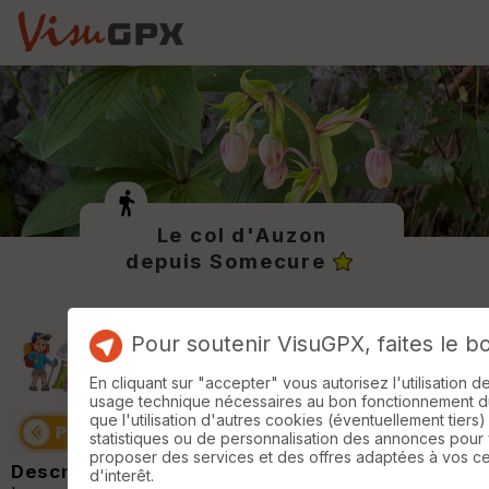
Le col d'Auzon
depuis Somecure
Pour soutenir VisuGPX, faites le b
En cliquant sur "accepter" vous autorisez l'utilisation 
usage technique nécessaires au bon fonctionnement du 
que l'utilisation d'autres cookies (éventuellement tiers)
statistiques ou de personnalisation des annonces pour
proposer des services et des offres adaptées à vos c
Description :
d'interêt.