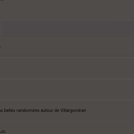
9
us belles randonnées autour de Villargondran
AJu