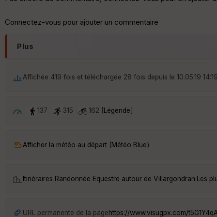
Connectez-vous pour ajouter un commentaire
Plus
Affichée 419 fois et téléchargée 28 fois depuis le 10.05.19 14:1
137
315
162 [
Légende
]
Afficher la météo au départ (Météo Blue)
Itinéraires Randonnée Equestre autour de
Villargondran
·
Les pl
URL permanente de la page
https://www.visugpx.com/t5G1Y4q