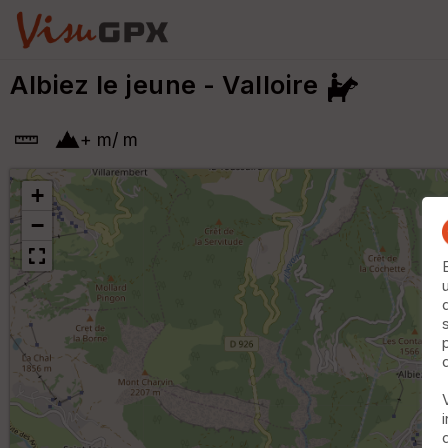
Albiez le jeune - Valloire
+
m
/
m
+
−