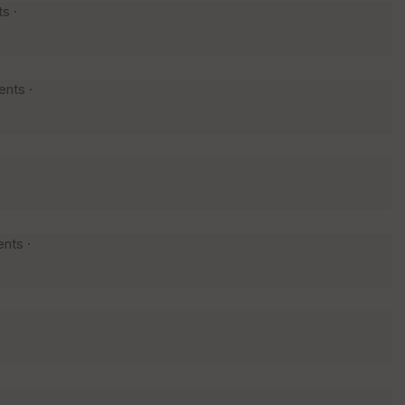
s ·
ents ·
nts ·