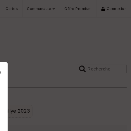
Cartes
Communauté
Offre Premium
Connexion
x
Rallye 2023
s