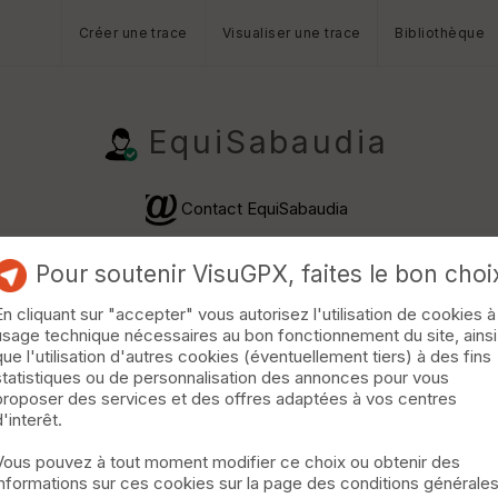
Créer une trace
Visualiser une trace
Bibliothèque
EquiSabaudia
Contact EquiSabaudia
Pour soutenir VisuGPX, faites le bon choi
En cliquant sur "accepter" vous autorisez l'utilisation de cookies à
usage technique nécessaires au bon fonctionnement du site, ainsi
que l'utilisation d'autres cookies (éventuellement tiers) à des fins
statistiques ou de personnalisation des annonces pour vous
proposer des services et des offres adaptées à vos centres
d'interêt.
Combe
Escapades Bauges
Liaisons
Vous pouvez à tout moment modifier ce choix ou obtenir des
informations sur ces cookies sur la page des conditions générale
uestre · 196 km · D+6810 m · 986 vus · 68 téléchargements ·