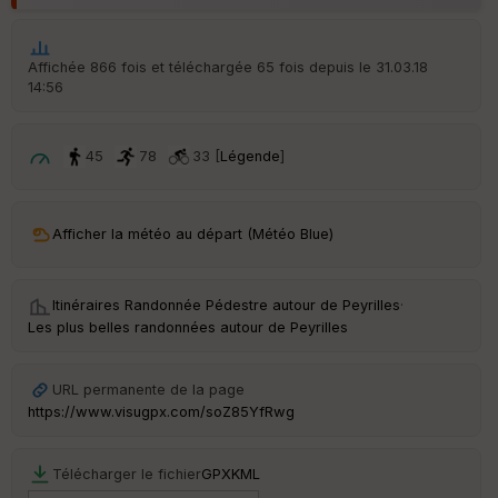
Aff
ic
he
r
Affichée 866 fois et téléchargée 65 fois depuis le 31.03.18
d
14:56
é
p
ar
t
45
78
33 [
Légende
]
ar
ri
v
Afficher la météo au départ (Météo Blue)
é
e
Itinéraires Randonnée Pédestre autour de
Peyrilles
·
C
Les plus belles randonnées autour de Peyrilles
ou
le
ur
URL permanente de la page
https://www.visugpx.com/soZ85YfRwg
Télécharger le fichier
GPX
KML
Ep