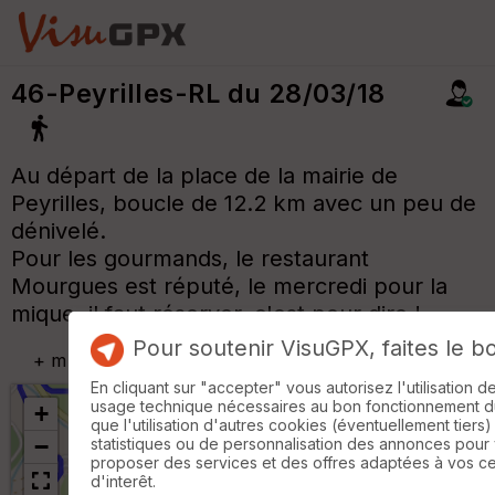
46-Peyrilles-RL du 28/03/18
Au départ de la place de la mairie de
Peyrilles, boucle de 12.2 km avec un peu de
dénivelé.
Pour les gourmands, le restaurant
Mourgues est réputé, le mercredi pour la
mique, il faut réserver, c'est pour dire !
Pour soutenir VisuGPX, faites le b
+
m
En cliquant sur "accepter" vous autorisez l'utilisation 
usage technique nécessaires au bon fonctionnement du 
+
que l'utilisation d'autres cookies (éventuellement tiers)
−
statistiques ou de personnalisation des annonces pour
proposer des services et des offres adaptées à vos c
d'interêt.