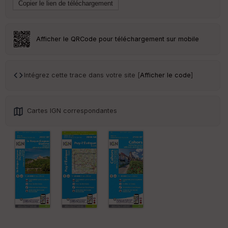
ai
ss
eu
r
Afficher le QRCode pour téléchargement sur mobile
Tr
an
sp
Intégrez cette trace dans votre site [
Afficher le code
]
ar
en
ce
Cartes IGN correspondantes
Po
int
illé
s
S
e
n
s