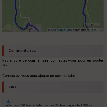
e
s
ki
lo
m
ét
ri
500 m
q
©
OpenStreetMap
contributors,
ODbL 1.0
u
e
s
C
Commentaires
o
u
Pas encore de commentaire, connectez-vous pour en ajouter
v
un.
er
tu
re
Connectez-vous pour ajouter un commentaire
IG
N
Plus
Aff
ic
he
r
Affichée 690 fois et téléchargée 35 fois depuis le 17.09.22