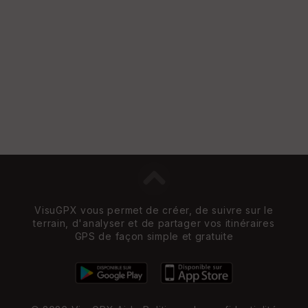
e
w
VisuGPX vous permet de créer, de suivre sur le
terrain, d'analyser et de partager vos itinéraires
GPS de façon simple et gratuite