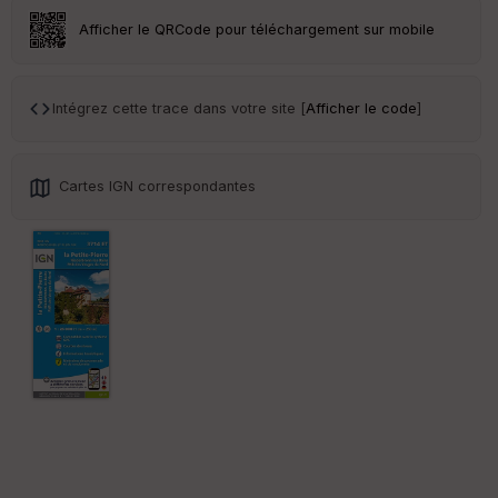
Afficher le QRCode pour téléchargement sur mobile
Tr
an
sp
ar
Intégrez cette trace dans votre site [
Afficher le code
]
en
ce
Cartes IGN correspondantes
Po
int
illé
s
S
e
n
s
St
re
et
Vi