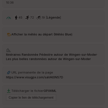
d
10:36
é
p
ar
t
45
72
19 [
Légende
]
ar
ri
v
Afficher la météo au départ (Météo Blue)
é
e
C
Itinéraires Randonnée Pédestre autour de
Wingen-sur-Moder
·
ou
Les plus belles randonnées autour de Wingen-sur-Moder
le
ur
URL permanente de la page
https://www.visugpx.com/saVAt0N57D
Ep
Télécharger le fichier
GPX
KML
ai
ss
eu
r