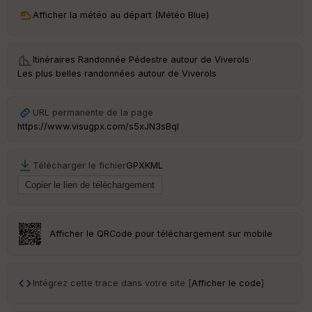
ri
v
Afficher la météo au départ (Météo Blue)
é
e
Itinéraires Randonnée Pédestre autour de
Viverols
·
C
Les plus belles randonnées autour de Viverols
ou
le
ur
URL permanente de la page
https://www.visugpx.com/s5xJN3sBqI
Télécharger le fichier
GPX
KML
Ep
ai
ss
eu
r
Afficher le QRCode pour téléchargement sur mobile
Tr
an
sp
Intégrez cette trace dans votre site [
Afficher le code
]
ar
en