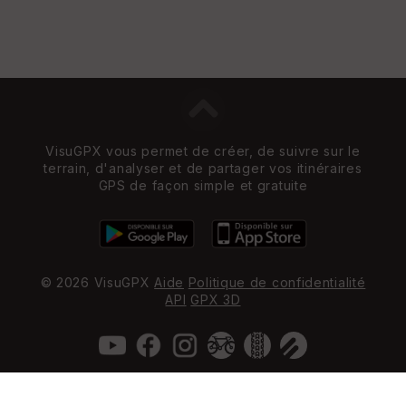
VisuGPX vous permet de créer, de suivre sur le
terrain, d'analyser et de partager vos itinéraires
GPS de façon simple et gratuite
© 2026 VisuGPX
Aide
Politique de confidentialité
API
GPX 3D