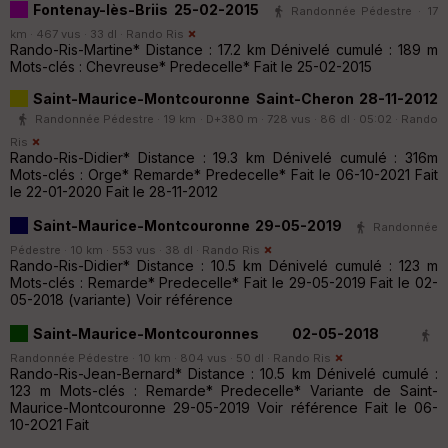
Fontenay-lès-Briis 25-02-2015
Randonnée Pédestre · 17
km · 467 vus · 33 dl ·
Rando Ris
Rando-Ris-Martine* Distance : 17.2 km Dénivelé cumulé : 189 m
Mots-clés : Chevreuse* Predecelle* Fait le 25-02-2015
Saint-Maurice-Montcouronne Saint-Cheron 28-11-2012
Randonnée Pédestre · 19 km · D+380 m · 728 vus · 86 dl · 05:02 ·
Rando
Ris
Rando-Ris-Didier* Distance : 19.3 km Dénivelé cumulé : 316m
Mots-clés : Orge* Remarde* Predecelle* Fait le 06-10-2021 Fait
le 22-01-2020 Fait le 28-11-2012
Saint-Maurice-Montcouronne 29-05-2019
Randonnée
Pédestre · 10 km · 553 vus · 38 dl ·
Rando Ris
Rando-Ris-Didier* Distance : 10.5 km Dénivelé cumulé : 123 m
Mots-clés : Remarde* Predecelle* Fait le 29-05-2019 Fait le 02-
05-2018 (variante) Voir référence
Saint-Maurice-Montcouronnes 02-05-2018
Randonnée Pédestre · 10 km · 804 vus · 50 dl ·
Rando Ris
Rando-Ris-Jean-Bernard* Distance : 10.5 km Dénivelé cumulé :
123 m Mots-clés : Remarde* Predecelle* Variante de Saint-
Maurice-Montcouronne 29-05-2019 Voir référence Fait le 06-
10-2O21 Fait