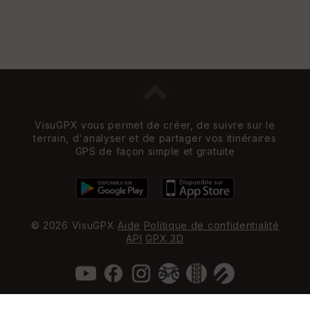
VisuGPX vous permet de créer, de suivre sur le
terrain, d'analyser et de partager vos itinéraires
GPS de façon simple et gratuite
© 2026 VisuGPX
Aide
Politique de confidentialité
API
GPX 3D