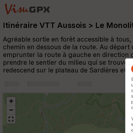
Itinéraire VTT Aussois > Le Monoli
Agréable sortie en forêt accessible à tous, 
chemin en dessous de la route. Au départ d
emprunter la route à gauche en direction 
prendre le sentier du milieu qui se trouve
redescend sur le plateau de Sardières et o
+
m
+
−