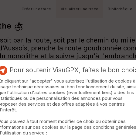
Créer une trace
Visualiser une trace
Bibliothèque
the
soit par la route, soit par le chemin du mili
'Aussois, prendre la route goudronnée condui
du monolithe et la suivre jusqu'à l'embranc
 au dessus de la route. Suivre ce magnifique
Pour soutenir VisuGPX, faites le bon choi
n rentre à Aussois par le chemin au dessus d
En cliquant sur "accepter" vous autorisez l'utilisation de cookies à
usage technique nécessaires au bon fonctionnement du site, ainsi
que l'utilisation d'autres cookies (éventuellement tiers) à des fins
statistiques ou de personnalisation des annonces pour vous
proposer des services et des offres adaptées à vos centres
d'interêt.
Vous pouvez à tout moment modifier ce choix ou obtenir des
informations sur ces cookies sur la page des conditions générale
d'utilisation du service :