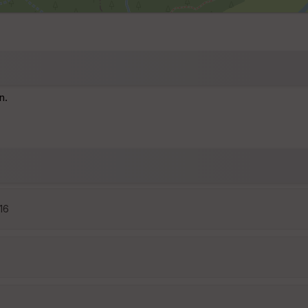
n.
:16