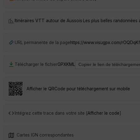
Itinéraires VTT autour de
Aussois
·
Les plus belles randonnées 
URL permanente de la page
https://www.visugpx.com/rOQDqK
Télécharger le fichier
GPX
KML
Afficher le QRCode pour téléchargement sur mobile
Intégrez cette trace dans votre site [
Afficher le code
]
Cartes IGN correspondantes