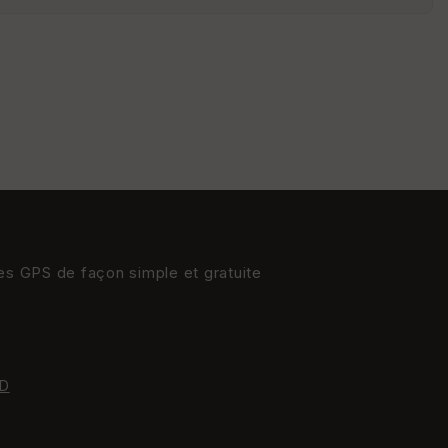
P
oi
nti
llé
s
S
e
n
s
res GPS de façon simple et gratuite
St
re
et
Vi
e
D
w