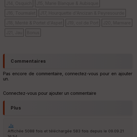
J14, Osquich
J15, Marie Blanque & Aubisque
ri
v
J16, Tourmalet
J17, Hourquette d'Ancizan & Peyresourde
é
e
J18, Menté & Portet d'Aspet
J19, col de Port
J20, Marmare
C
J21, Jau
Bonus
ou
le
ur
Commentaires
Pas encore de commentaire, connectez-vous pour en ajouter
un.
Ep
ai
ss
Connectez-vous pour ajouter un commentaire
eu
r
Plus
Tr
an
sp
Affichée 5088 fois et téléchargée 583 fois depuis le 09.09.21
ar
16:54