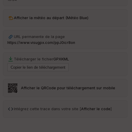
en
ce
Afficher la météo au départ (Météo Blue)
Po
int
illé
s
URL permanente de la page
https://www.visugpx.com/ppJ0icr8on
S
e
Télécharger le fichier
GPX
KML
n
s
St
Afficher le QRCode pour téléchargement sur mobile
re
et
Vi
e
w
Intégrez cette trace dans votre site [
Afficher le code
]