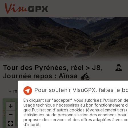
Tour des Pyrénées, réel
> J8,
Journée repos : Aïnsa
Pour soutenir VisuGPX, faites le b
+
m
En cliquant sur "accepter" vous autorisez l'utilisation 
+
usage technique nécessaires au bon fonctionnement du 
que l'utilisation d'autres cookies (éventuellement tiers)
−
statistiques ou de personnalisation des annonces pour
proposer des services et des offres adaptées à vos c
d'interêt.