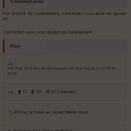
Commentaires
re
IG
N
Pas encore de commentaire, connectez-vous pour en ajouter
un.
Aff
ic
Connectez-vous pour ajouter un commentaire
he
r
d
Plus
é
p
ar
t
Affichée 1273 fois et téléchargée 181 fois depuis le 07.04.20
15:25
ar
ri
v
é
91
120
22 [
Légende
]
e
C
ou
Afficher la météo au départ (Météo Blue)
le
ur
Itinéraires VTT autour de
Miribel
·