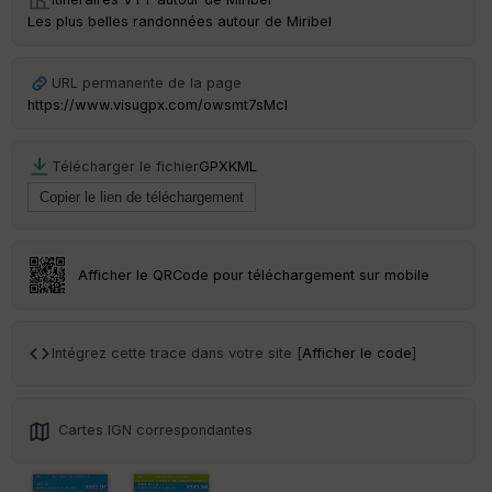
Les plus belles randonnées autour de Miribel
Ep
URL permanente de la page
ai
https://www.visugpx.com/owsmt7sMcI
ss
eu
r
Télécharger le fichier
GPX
KML
Tr
an
sp
ar
Afficher le QRCode pour téléchargement sur mobile
en
ce
Intégrez cette trace dans votre site [
Afficher le code
]
Po
int
illé
s
Cartes IGN correspondantes
S