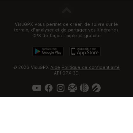
VisuGPX vous permet de créer, de suivre sur le
terrain, d'analyser et de partager vos itinéraires
GPS de façon simple et gratuite
© 2026 VisuGPX
Aide
Politique de confidentialité
API
GPX 3D