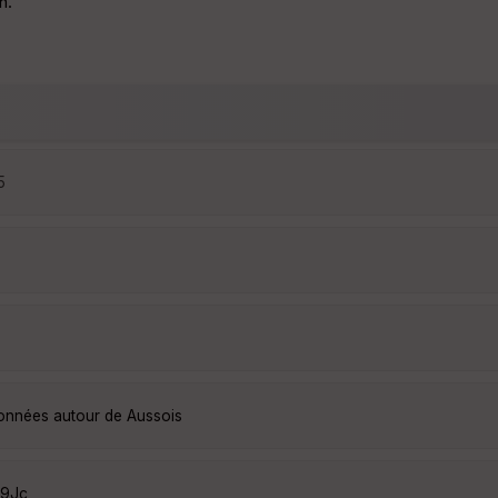
n.
5
données autour de Aussois
V9Jc