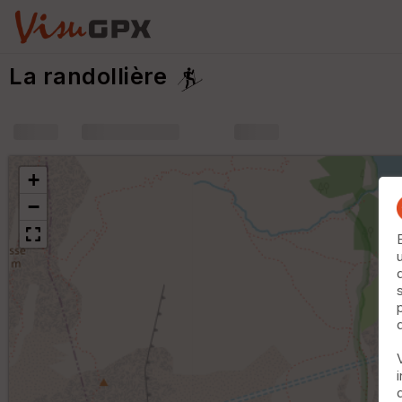
La randollière
+
m
+
−