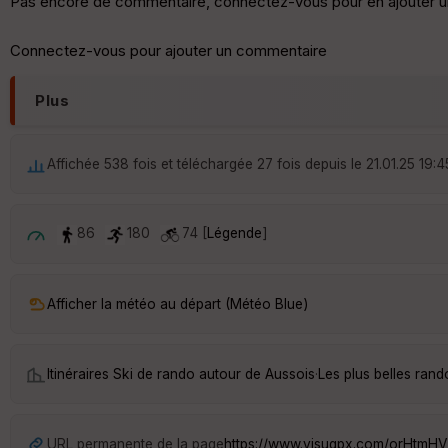
Pas encore de commentaire, connectez-vous pour en ajouter u
Connectez-vous pour ajouter un commentaire
Plus
Affichée 538 fois et téléchargée 27 fois depuis le 21.01.25 19:4
86
180
74 [
Légende
]
Afficher la météo au départ (Météo Blue)
Itinéraires Ski de rando autour de
Aussois
·
Les plus belles ran
URL permanente de la page
https://www.visugpx.com/orHtmH