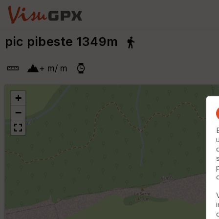
pic pibeste 1349m
+
m
/
m
+
−