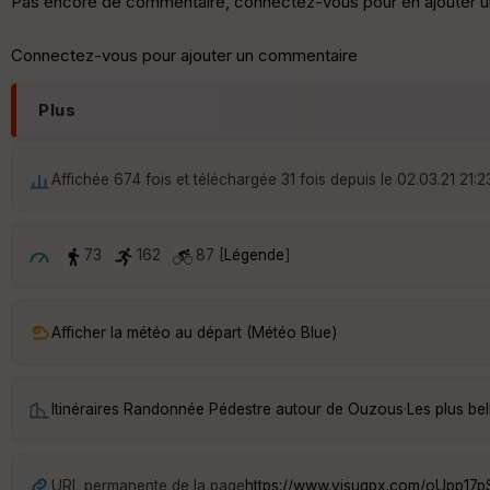
Pas encore de commentaire, connectez-vous pour en ajouter u
Connectez-vous pour ajouter un commentaire
Plus
Affichée 674 fois et téléchargée 31 fois depuis le 02.03.21 21:2
73
162
87 [
Légende
]
Afficher la météo au départ (Météo Blue)
Itinéraires Randonnée Pédestre autour de
Ouzous
·
Les plus be
URL permanente de la page
https://www.visugpx.com/oUpp17p