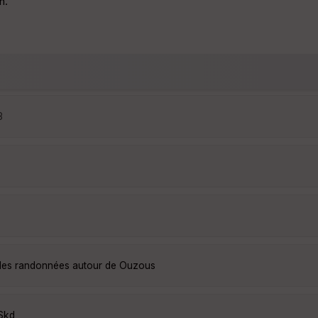
n.
3
lles randonnées autour de Ouzous
Skd