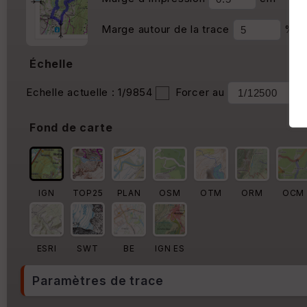
Marge autour de la trace
%
Échelle
Echelle actuelle : 1/9854
Forcer au
Fond de carte
IGN
TOP25
PLAN
OSM
OTM
ORM
OCM
ESRI
SWT
BE
IGN ES
Paramètres de trace