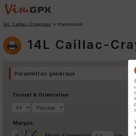
14L Caillac-Crayssac
> Impression
14L Caillac-Cr
Paramètres généraux
Format & Orientation
Marges
Marge d'impression
cm