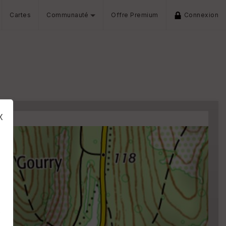
Cartes
Communauté
Offre Premium
Connexion
x
s