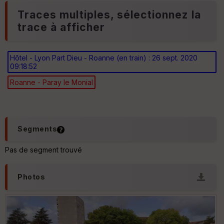
v
Traces multiples, sélectionnez la
é
e
trace à afficher
Hôtel - Lyon Part Dieu - Roanne (en train) : 26 sept. 2020
09:18:52
Roanne - Paray le Monial
Ep
ai
ss
eu
r
Segments
Tr
Pas de segment trouvé
an
sp
ar
Photos
en
ce
Po
int