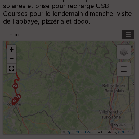
solaires et prise pour recharge USB.
Courses pour le lendemain dimanche, visite
de l'abbaye, pizzéria et dodo.
+
m
+
−
Aff
ic
he
r
d
é
p
ar
t
10 km
ar
©
OpenStreetMap
contributors,
ODbL 1.0
ri