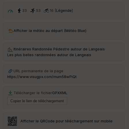
p
ar
t
33
53
16 [
Légende
]
ar
ri
v
Afficher la météo au départ (Météo Blue)
é
e
Itinéraires Randonnée Pédestre autour de
Langeais
·
C
Les plus belles randonnées autour de Langeais
ou
le
ur
URL permanente de la page
https://www.visugpx.com/mum58wPiQt
Télécharger le fichier
GPX
KML
Ep
ai
ss
eu
r
Afficher le QRCode pour téléchargement sur mobile