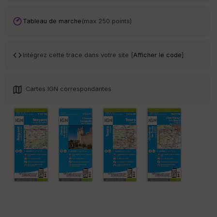
Tr
an
sp
Tableau de marche
(max 250 points)
ar
en
ce
Intégrez cette trace dans votre site [
Afficher le code
]
Po
int
illé
Cartes IGN correspondantes
s
S
e
n
s
St
re
et
Vi
e
w