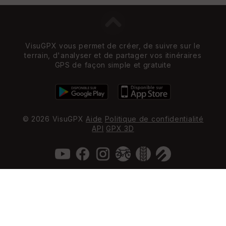
VisuGPX vous permet de créer, de suivre sur le
terrain, d'analyser et de partager vos itinéraires
GPS de façon simple et gratuite
© 2026 VisuGPX
Aide
Politique de confidentialité
API
GPX 3D