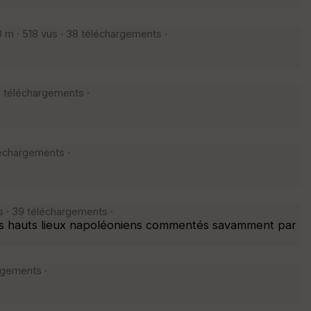
m · 518 vus · 38 téléchargements ·
3 téléchargements ·
léchargements ·
s · 39 téléchargements ·
 les hauts lieux napoléoniens commentés savamment par
rgements ·