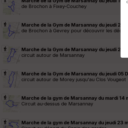
Marche de la Gym de Marsannay du jeudi 16 
de Brochon à Fixey-Couchey
Afficher la carto
dossier et sous-dossiers
|
ce dossier u
Marche de la Gym de Marsannay du jeudi 23 
de Brochon à Gevrey pour découvrir les déco d
Marche de la Gym de Marsannay du jeudi 21 
circuit autour de Marsannay
Marche de la Gym de Marsannay du jeudi 05 
circuit autour de Morey jusqu'au Clos Vougeot
Marche de la gym de Marsannay du mardi 14 
Circuit au-dessus de Marsannay
Marche de la gym de Marsannay du jeudi 23 