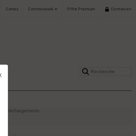
Cartes
Communauté
Offre Premium
Connexion
x
36 téléchargements ·
s