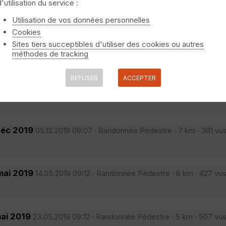
Janvier 2020
Randonnée Pédestre · 6 km · 365 vus · 37 télécha
d'utilisation du service :
niquement
⚠️ Selon le nombre de traces l'affichage peut-être long
Utilisation de vos données personnelles
Cookies
Janvier 2020
Sites tiers succeptibles d'utiliser des cookies ou autres
Randonnée Pédestre · 7 km · 386 vus · 30 télécha
méthodes de tracking
e la St Vincent 2020
REFUSER
ACCEPTER
Nov 2019
Randonnée Pédestre · 7 km · 439 vus · 32 téléchargem
Déc 2019
05.12.2019 09:07 · Randonnée Pédestre · 7 km · 381 vus
mai 2019
14.05.2019 09:12 · Randonnée Pédestre · 6 km · 427 vus
mai 2019
23.05.2019 09:12 · Randonnée Pédestre · 5 km · 507 vus