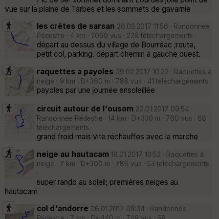
vue sur la plaine de Tarbes et les sommets de gavarnie
les crêtes de sarsan
26.03.2017 11:56 · Randonnée
Pédestre · 4 km · 2099 vus · 228 téléchargements ·
départ au dessus du village de Bourréac ;route,
petit col, parking. départ chemin à gauche ouest.
raquettes a payoles
09.02.2017 10:22 · Raquettes à
neige · 9 km · D+360 m · 788 vus · 41 téléchargements ·
payoles par une journée ensoleillée
circuit autour de l'ousom
20.01.2017 09:54 ·
Randonnée Pédestre · 14 km · D+330 m · 760 vus · 68
téléchargements ·
grand froid mais vite réchauffes avec la marche
neige au hautacam
18.01.2017 10:52 · Raquettes à
neige · 7 km · D+300 m · 786 vus · 53 téléchargements
·
super rando au soleil; premières neiges au
hautacam
col d'andorre
06.01.2017 09:34 · Randonnée
Pédestre · 7 km · D+440 m · 746 vus · 58