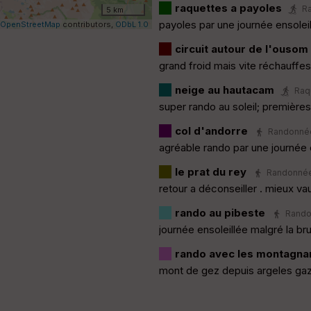
raquettes a payoles
Ra
5 km
payoles par une journée ensolei
OpenStreetMap
contributors,
ODbL 1.0
circuit autour de l'ousom
grand froid mais vite réchauffe
neige au hautacam
Raqu
super rando au soleil; première
col d'andorre
Randonnée 
agréable rando par une journée 
le prat du rey
Randonnée 
retour a déconseiller . mieux vau
rando au pibeste
Randon
journée ensoleillée malgré la b
rando avec les montagna
mont de gez depuis argeles gaz