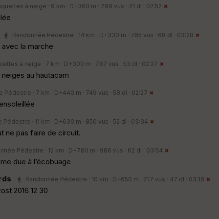
quettes à neige · 9 km · D+360 m · 789 vus · 41 dl · 02:52
llée
Randonnée Pédestre · 14 km · D+330 m · 765 vus · 68 dl · 03:28
s avec la marche
ettes à neige · 7 km · D+300 m · 787 vus · 53 dl · 02:27
s neiges au hautacam
Pédestre · 7 km · D+440 m · 749 vus · 58 dl · 02:27
ensoleillée
Pédestre · 11 km · D+630 m · 850 vus · 52 dl · 03:34
t ne pas faire de circuit.
née Pédestre · 12 km · D+780 m · 986 vus · 62 dl · 03:54
rume due à l’écobuage
rds
Randonnée Pédestre · 10 km · D+650 m · 717 vus · 47 dl · 03:18
ost 2016 12 30