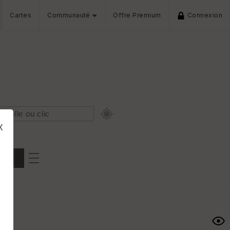
Cartes
Communauté
Offre Premium
Connexion
x
Dénivelé min/max
iers
s