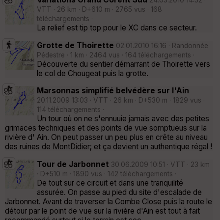
24.03.2010 14:52 ·
VTT · 26 km · D+610 m · 2765 vus · 168
téléchargements ·
Le relief est tip top pour le XC dans ce secteur.
Grotte de Thoirette
02.01.2010 16:16 · Randonnée
Pédestre · 1 km · 2464 vus · 164 téléchargements ·
Découverte du sentier démarrant de Thoirette vers
le col de Chougeat puis la grotte.
Marsonnas simplifié belvédère sur l'Ain
20.11.2009 13:03 · VTT · 26 km · D+530 m · 1829 vus ·
114 téléchargements ·
Un tour où on ne s'ennuuie jamais avec des petites
grimaces techniques et des points de vue somptueus sur la
rivière d' Ain. On peut passer un peu plus en crête au niveau
des ruines de MontDidier; et ça devient un authentique régal !
Tour de Jarbonnet
30.06.2009 10:51 · VTT · 23 km
· D+510 m · 1890 vus · 142 téléchargements ·
De tout sur ce circuit et dans une tranquilité
assurée. On passe au pied du site d'escalade de
Jarbonnet. Avant de traverser la Combe Close puis la route le
détour par le point de vue sur la rivière d'Ain est tout à fait