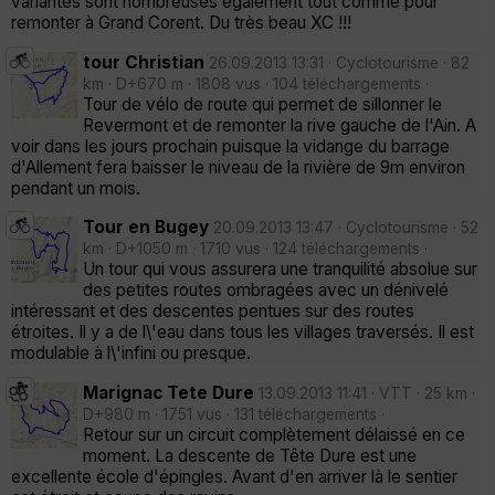
variantes sont nombreuses également tout comme pour
remonter à Grand Corent. Du très beau XC !!!
tour Christian
26.09.2013 13:31 · Cyclotourisme · 82
km · D+670 m · 1808 vus · 104 téléchargements ·
Tour de vélo de route qui permet de sillonner le
Revermont et de remonter la rive gauche de l'Ain. A
voir dans les jours prochain puisque la vidange du barrage
d'Allement fera baisser le niveau de la rivière de 9m environ
pendant un mois.
Tour en Bugey
20.09.2013 13:47 · Cyclotourisme · 52
km · D+1050 m · 1710 vus · 124 téléchargements ·
Un tour qui vous assurera une tranquilité absolue sur
des petites routes ombragées avec un dénivelé
intéressant et des descentes pentues sur des routes
étroites. Il y a de l\'eau dans tous les villages traversés. Il est
modulable à l\'infini ou presque.
Marignac Tete Dure
13.09.2013 11:41 · VTT · 25 km ·
D+980 m · 1751 vus · 131 téléchargements ·
Retour sur un circuit complètement délaissé en ce
moment. La descente de Tête Dure est une
excellente école d'épingles. Avant d'en arriver là le sentier