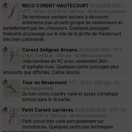
RECO CORENT HAUTECOURT
30.05.2015 13:51 ·
VTT · 14 km · D+370 m · 691 vus · 45 téléchargements ·
De nombreux sentiers secrets à découvrir;
entretenus pas un petit groupe de randonneurs et
partiellement pas les chasseurs. Quelques passages
trialisants et passage sur le site de la grotte de Hautecourt
très bien commenté.
Corent Sélignac Arnans
29.05.2015 15:57 · VTT ·
21 km · D+610 m · 740 vus · 52 téléchargements ·
Jolie bambée en XC avec seulement 2km
d'asphalte maxi. Quelques petits passages plus
amusants que difficiles. Calme absolu.
Tour en Revermont
VTT · 35 km · 836 vus · 44
téléchargements ·
Du bon cross country varié et assez compliqué
surtout dans la 1è partie.
Petit Corent carrières
26.05.2015 16:25 · VTT · 17
km · D+410 m · 681 vus · 48 téléchargements ·
Petit circuit très varié principalement sur
monotraces. Quelques petits pas techniques