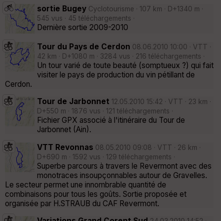
sortie Bugey
Cyclotourisme · 107 km · D+1340 m ·
545 vus · 45 téléchargements ·
Dernière sortie 2009-2010
Tour du Pays de Cerdon
08.06.2010 10:00 · VTT ·
42 km · D+1080 m · 3284 vus · 216 téléchargements ·
Un tour varié de toute beauté (somptueux ?) qui fait
visiter le pays de production du vin pétillant de
Cerdon.
Tour de Jarbonnet
12.05.2010 15:42 · VTT · 23 km ·
D+550 m · 1876 vus · 121 téléchargements ·
Fichier GPX associé à l'itinéraire du Tour de
Jarbonnet (Ain).
VTT Revonnas
08.05.2010 09:08 · VTT · 26 km ·
D+690 m · 1592 vus · 129 téléchargements ·
Superbe parcours à travers le Revermont avec des
monotraces insoupçonnables autour de Gravelles.
Le secteur permet une innombrable quantité de
combinaisons pour tous les goûts. Sortie proposée et
organisée par H.STRAUB du CAF Revermont.
Variations Grand Corent Sud