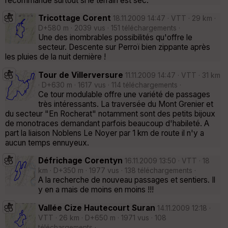
recommandé surtout si le terrain est sec.
Tricottage Corent
18.11.2009 14:47 · VTT · 29 km ·
D+580 m · 2039 vus · 151 téléchargements ·
Une des inombrables possibilités qu'offre le
secteur. Descente sur Perroï bien zippante après
les pluies de la nuit dernière !
Tour de Villerversure
11.11.2009 14:47 · VTT · 31 km
· D+630 m · 1617 vus · 114 téléchargements ·
Ce tour modulable offre une variété de passages
très intéressants. La traversée du Mont Grenier et
du secteur "En Rocherat" notamment sont des petits bijoux
de monotraces demandant parfois beaucoup d'habileté. A
part la liaison Noblens Le Noyer par 1 km de route il n'y a
aucun temps ennuyeux.
Défrichage Corentyn
16.11.2009 13:50 · VTT · 18
km · D+350 m · 1977 vus · 138 téléchargements ·
A la recherche de nouveau passages et sentiers. Il
y en a mais de moins en moins !!!
Vallée Cize Hautecourt Suran
14.11.2009 12:18 ·
VTT · 26 km · D+650 m · 1971 vus · 108
téléchargements ·