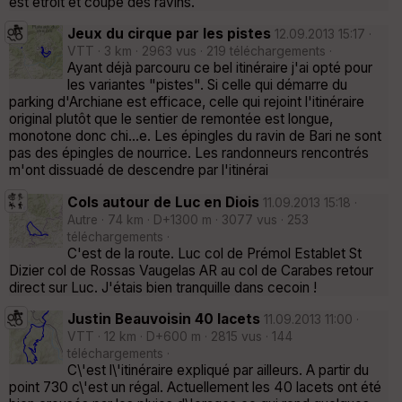
est étroit et coupe des ravins.
Jeux du cirque par les pistes
12.09.2013 15:17 ·
VTT · 3 km · 2963 vus · 219 téléchargements ·
Ayant déjà parcouru ce bel itinéraire j'ai opté pour
les variantes "pistes". Si celle qui démarre du
parking d'Archiane est efficace, celle qui rejoint l'itinéraire
original plutôt que le sentier de remontée est longue,
monotone donc chi...e. Les épingles du ravin de Bari ne sont
pas des épingles de nourrice. Les randonneurs rencontrés
m'ont dissuadé de descendre par l'itinérai
Cols autour de Luc en Diois
11.09.2013 15:18 ·
Autre · 74 km · D+1300 m · 3077 vus · 253
téléchargements ·
C'est de la route. Luc col de Prémol Establet St
Dizier col de Rossas Vaugelas AR au col de Carabes retour
direct sur Luc. J'étais bien tranquille dans cecoin !
Justin Beauvoisin 40 lacets
11.09.2013 11:00 ·
VTT · 12 km · D+600 m · 2815 vus · 144
téléchargements ·
C\'est l\'itinéraire expliqué par ailleurs. A partir du
point 730 c\'est un régal. Actuellement les 40 lacets ont été