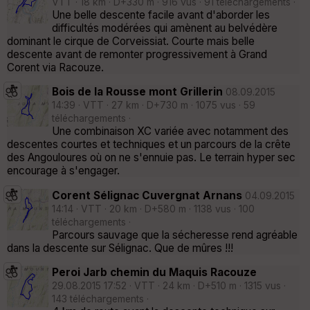
VTT · 18 km · D+330 m · 916 vus · 91 téléchargements ·
Une belle descente facile avant d'aborder les
difficultés modérées qui amènent au belvédère
dominant le cirque de Corveissiat. Courte mais belle
descente avant de remonter progressivement à Grand
Corent via Racouze.
Bois de la Rousse mont Grillerin
08.09.2015
14:39 · VTT · 27 km · D+730 m · 1075 vus · 59
téléchargements ·
Une combinaison XC variée avec notamment des
descentes courtes et techniques et un parcours de la crête
des Angouloures où on ne s'ennuie pas. Le terrain hyper sec
encourage à s'engager.
Corent Sélignac Cuvergnat Arnans
04.09.2015
14:14 · VTT · 20 km · D+580 m · 1138 vus · 100
téléchargements ·
Parcours sauvage que la sécheresse rend agréable
dans la descente sur Sélignac. Que de mûres !!!
Peroi Jarb chemin du Maquis Racouze
29.08.2015 17:52 · VTT · 24 km · D+510 m · 1315 vus ·
143 téléchargements ·