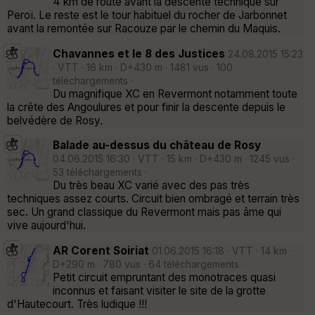
4 km de route avant la descente technique sur
Peroï. Le reste est le tour habituel du rocher de Jarbonnet
avant la remontée sur Racouze par le chemin du Maquis.
Chavannes et le 8 des Justices
24.08.2015 15:23
· VTT · 16 km · D+430 m · 1481 vus · 100
téléchargements ·
Du magnifique XC en Revermont notamment toute
la crête des Angoulures et pour finir la descente depuis le
belvédère de Rosy.
Balade au-dessus du château de Rosy
04.06.2015 16:30 · VTT · 15 km · D+430 m · 1245 vus ·
53 téléchargements ·
Du très beau XC varié avec des pas très
techniques assez courts. Circuit bien ombragé et terrain très
sec. Un grand classique du Revermont mais pas âme qui
vive aujourd'hui.
AR Corent Soiriat
01.06.2015 16:18 · VTT · 14 km ·
D+290 m · 780 vus · 64 téléchargements ·
Petit circuit empruntant des monotraces quasi
inconnus et faisant visiter le site de la grotte
d'Hautecourt. Très ludique !!!