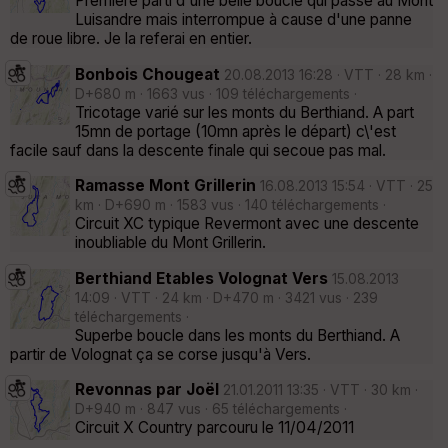
Première parti d'une belle boucle qui passe au Mont
Luisandre mais interrompue à cause d'une panne
de roue libre. Je la referai en entier.
Bonbois Chougeat
20.08.2013 16:28 · VTT · 28 km ·
D+680 m · 1663 vus · 109 téléchargements ·
Tricotage varié sur les monts du Berthiand. A part
15mn de portage (10mn après le départ) c\'est
facile sauf dans la descente finale qui secoue pas mal.
Ramasse Mont Grillerin
16.08.2013 15:54 · VTT · 25
km · D+690 m · 1583 vus · 140 téléchargements ·
Circuit XC typique Revermont avec une descente
inoubliable du Mont Grillerin.
Berthiand Etables Volognat Vers
15.08.2013
14:09 · VTT · 24 km · D+470 m · 3421 vus · 239
téléchargements ·
Superbe boucle dans les monts du Berthiand. A
partir de Volognat ça se corse jusqu'à Vers.
Revonnas par Joël
21.01.2011 13:35 · VTT · 30 km ·
D+940 m · 847 vus · 65 téléchargements ·
Circuit X Country parcouru le 11/04/2011