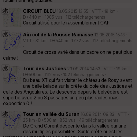
facilement négociables.
CIRCUIT BLEU
18.05.2015 13:55 · VTT · 18 km ·
D+440 m · 1305 vus · 112 téléchargements ·
Circuit utilisé pour le rassemblement CAF
Ain col de la Rousse Ramasse
12.05.2015 15:13 ·
VTT · 31 km · D+540 m · 1772 vus · 117 téléchargements
·
Circuit de cross varié dans un cadre on ne peut plus
calme !
Tour des Justices
23.09.2014 14:53 · VTT · 19 km ·
D+500 m · 1112 vus · 102 téléchargements ·
Du beau XT qui fait visiter le château de Rosy avant
une belle balade sur la crête du cole des Justices et
celle des Angoulures. Le descente depuis le belvédère est
superbe avec 2 ou 3 passages un peu plus raides mais
exposition 0 !
Tour en vallée du Suran
16.09.2014 09:33 · VTT ·
25 km · D+530 m · 852 vus · 49 téléchargements ·
De Grand Corent descente dans la vallée par une
des multiples possibilités. Sur le crête ouest les