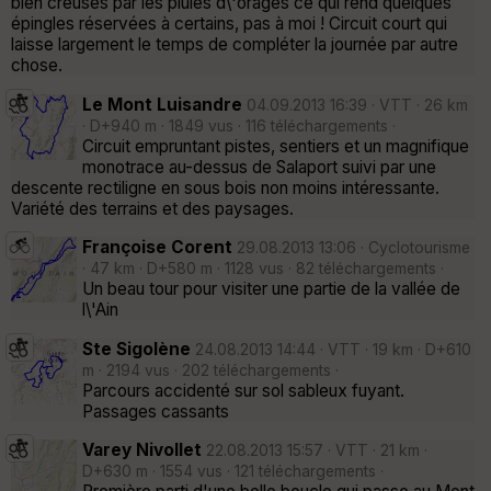
bien creusés par les pluies d\'orages ce qui rend quelques
épingles réservées à certains, pas à moi ! Circuit court qui
laisse largement le temps de compléter la journée par autre
chose.
Le Mont Luisandre
04.09.2013 16:39 · VTT · 26 km
· D+940 m · 1849 vus · 116 téléchargements ·
Circuit empruntant pistes, sentiers et un magnifique
monotrace au-dessus de Salaport suivi par une
descente rectiligne en sous bois non moins intéressante.
Variété des terrains et des paysages.
Françoise Corent
29.08.2013 13:06 · Cyclotourisme
· 47 km · D+580 m · 1128 vus · 82 téléchargements ·
Un beau tour pour visiter une partie de la vallée de
l\'Ain
Ste Sigolène
24.08.2013 14:44 · VTT · 19 km · D+610
m · 2194 vus · 202 téléchargements ·
Parcours accidenté sur sol sableux fuyant.
Passages cassants
Varey Nivollet
22.08.2013 15:57 · VTT · 21 km ·
D+630 m · 1554 vus · 121 téléchargements ·