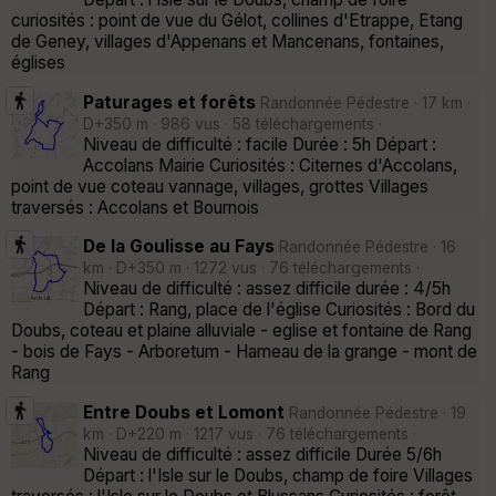
curiosités : point de vue du Gélot, collines d'Etrappe, Etang
de Geney, villages d'Appenans et Mancenans, fontaines,
églises
Paturages et forêts
Randonnée Pédestre · 17 km ·
D+350 m · 986 vus · 58 téléchargements ·
Niveau de difficulté : facile Durée : 5h Départ :
Accolans Mairie Curiosités : Citernes d'Accolans,
point de vue coteau vannage, villages, grottes Villages
traversés : Accolans et Bournois
De la Goulisse au Fays
Randonnée Pédestre · 16
km · D+350 m · 1272 vus · 76 téléchargements ·
Niveau de difficulté : assez difficile durée : 4/5h
Départ : Rang, place de l'église Curiosités : Bord du
Doubs, coteau et plaine alluviale - eglise et fontaine de Rang
- bois de Fays - Arboretum - Hameau de la grange - mont de
Rang
Entre Doubs et Lomont
Randonnée Pédestre · 19
km · D+220 m · 1217 vus · 76 téléchargements ·
Niveau de difficulté : assez difficile Durée 5/6h
Départ : l'Isle sur le Doubs, champ de foire Villages