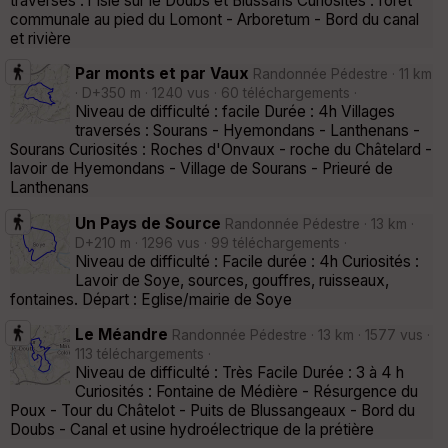
traversés : l'Isle sur le Doubs et Blussans Curiosités : forêt
communale au pied du Lomont - Arboretum - Bord du canal
et rivière
Par monts et par Vaux
Randonnée Pédestre · 11 km
· D+350 m · 1240 vus · 60 téléchargements ·
Niveau de difficulté : facile Durée : 4h Villages
traversés : Sourans - Hyemondans - Lanthenans -
Sourans Curiosités : Roches d'Onvaux - roche du Châtelard -
lavoir de Hyemondans - Village de Sourans - Prieuré de
Lanthenans
Un Pays de Source
Randonnée Pédestre · 13 km ·
D+210 m · 1296 vus · 99 téléchargements ·
Niveau de difficulté : Facile durée : 4h Curiosités :
Lavoir de Soye, sources, gouffres, ruisseaux,
fontaines. Départ : Eglise/mairie de Soye
Le Méandre
Randonnée Pédestre · 13 km · 1577 vus ·
113 téléchargements ·
Niveau de difficulté : Très Facile Durée : 3 à 4 h
Curiosités : Fontaine de Médière - Résurgence du
Poux - Tour du Châtelot - Puits de Blussangeaux - Bord du
Doubs - Canal et usine hydroélectrique de la prétière