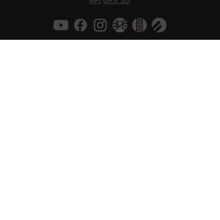
API
GPX 3D