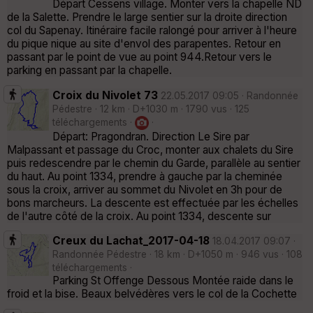
Départ Cessens village. Monter vers la chapelle ND
de la Salette. Prendre le large sentier sur la droite direction
col du Sapenay. Itinéraire facile ralongé pour arriver à l'heure
du pique nique au site d'envol des parapentes. Retour en
passant par le point de vue au point 944.Retour vers le
parking en passant par la chapelle.
Croix du Nivolet 73
22.05.2017 09:05 · Randonnée
Pédestre · 12 km · D+1030 m · 1790 vus · 125
téléchargements ·
·
Départ: Pragondran. Direction Le Sire par
Malpassant et passage du Croc, monter aux chalets du Sire
puis redescendre par le chemin du Garde, parallèle au sentier
du haut. Au point 1334, prendre à gauche par la cheminée
sous la croix, arriver au sommet du Nivolet en 3h pour de
bons marcheurs. La descente est effectuée par les échelles
de l'autre côté de la croix. Au point 1334, descente sur
Creux du Lachat_2017-04-18
18.04.2017 09:07 ·
Randonnée Pédestre · 18 km · D+1050 m · 946 vus · 108
téléchargements ·
Parking St Offenge Dessous Montée raide dans le
froid et la bise. Beaux belvédères vers le col de la Cochette