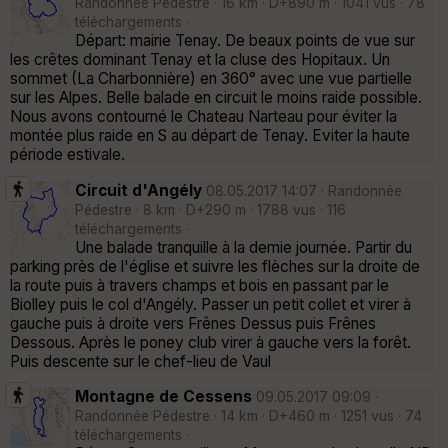
Randonnée Pédestre · 16 km · D+890 m · 1041 vus · 78
téléchargements ·
Départ: mairie Tenay. De beaux points de vue sur
les crêtes dominant Tenay et la cluse des Hopitaux. Un
sommet (La Charbonnière) en 360° avec une vue partielle
sur les Alpes. Belle balade en circuit le moins raide possible.
Nous avons contourné le Chateau Narteau pour éviter la
montée plus raide en S au départ de Tenay. Eviter la haute
période estivale.
Circuit d'Angély
08.05.2017 14:07 · Randonnée
Pédestre · 8 km · D+290 m · 1788 vus · 116
téléchargements ·
Une balade tranquille à la demie journée. Partir du
parking près de l'église et suivre les flèches sur la droite de
la route puis à travers champs et bois en passant par le
Biolley puis le col d'Angély. Passer un petit collet et virer à
gauche puis à droite vers Frênes Dessus puis Frênes
Dessous. Après le poney club virer à gauche vers la forêt.
Puis descente sur le chef-lieu de Vaul
Montagne de Cessens
09.05.2017 09:09 ·
Randonnée Pédestre · 14 km · D+460 m · 1251 vus · 74
téléchargements ·