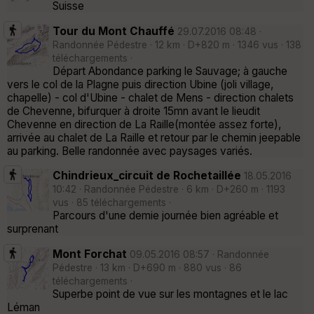
Suisse
Tour du Mont Chauffé
29.07.2016 08:48 ·
Randonnée Pédestre · 12 km · D+820 m · 1346 vus · 138
téléchargements ·
Départ Abondance parking le Sauvage; à gauche
vers le col de la Plagne puis direction Ubine (joli village,
chapelle) - col d'Ubine - chalet de Mens - direction chalets
de Chevenne, bifurquer à droite 15mn avant le lieudit
Chevenne en direction de La Raille(montée assez forte),
arrivée au chalet de La Raille et retour par le chemin jeepable
au parking. Belle randonnée avec paysages variés.
Chindrieux_circuit de Rochetaillée
18.05.2016
10:42 · Randonnée Pédestre · 6 km · D+260 m · 1193
vus · 85 téléchargements ·
Parcours d'une demie journée bien agréable et
surprenant
Mont Forchat
09.05.2016 08:57 · Randonnée
Pédestre · 13 km · D+690 m · 880 vus · 86
téléchargements ·
Superbe point de vue sur les montagnes et le lac
Léman