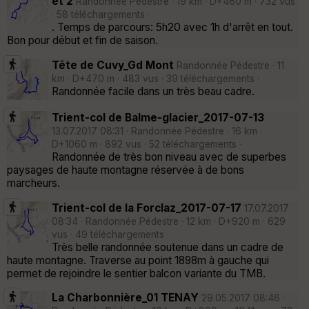
et 2
Randonnée Pédestre · 19 km · D+460 m · 732 vus
· 58 téléchargements ·
. Temps de parcours: 5h20 avec 1h d'arrêt en tout.
Bon pour début et fin de saison.
Tête de Cuvy_Gd Mont
Randonnée Pédestre · 11
km · D+470 m · 483 vus · 39 téléchargements ·
Randonnée facile dans un très beau cadre.
Trient-col de Balme-glacier_2017-07-13
13.07.2017 08:31 · Randonnée Pédestre · 16 km ·
D+1060 m · 892 vus · 52 téléchargements ·
Randonnée de très bon niveau avec de superbes
paysages de haute montagne réservée à de bons
marcheurs.
Trient-col de la Forclaz_2017-07-17
17.07.2017
08:34 · Randonnée Pédestre · 12 km · D+920 m · 629
vus · 49 téléchargements ·
Très belle randonnée soutenue dans un cadre de
haute montagne. Traverse au point 1898m à gauche qui
permet de rejoindre le sentier balcon variante du TMB.
La Charbonnière_01 TENAY
29.05.2017 08:46 ·