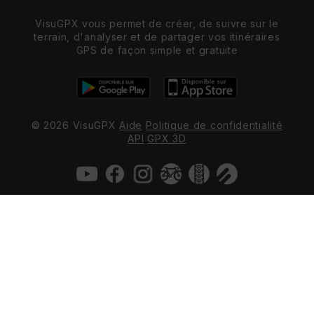
VisuGPX vous permet de créer, de suivre sur le
terrain, d'analyser et de partager vos itinéraires
GPS de façon simple et gratuite
© 2026 VisuGPX
Aide
Politique de confidentialité
API
GPX 3D